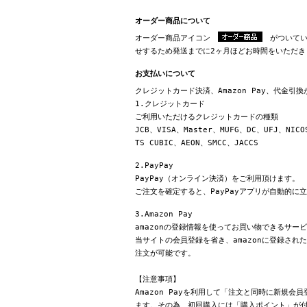
オーダー商品について
オーダー商品アイコン
がついてい
せするため発送までに2ヶ月ほどお時間をいただき
お支払いについて
クレジットカード決済、Amazon Pay、代金引
1.クレジットカード
ご利用いただけるクレジットカードの種類
JCB、VISA、Master、MUFG、DC、UFJ、NICO
TS CUBIC、AEON、SMCC、JACCS
2.PayPay
PayPay（オンライン決済）をご利用頂けます。
ご注文を確定すると、PayPayアプリが自動的に
3.Amazon Pay
amazonの登録情報を使ってお買い物できるサー
当サイトの会員登録を省き、amazonに登録さ
注文が可能です。
【注意事項】
Amazon Payを利用して「注文と同時に新規
ます。その為、初回購入には「購入ポイント」が付