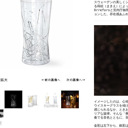
スウェーデンの美しく
る蒔絵（まきえ）によ
Orreforsと宮内
ョンした、存在感あふ
イメージしたのは、心
ウイスキーグラスを傾
感じられるなか、とき
リアな旋律。そんな「
奏でる音色とともに、
金彩は左下から、銀彩