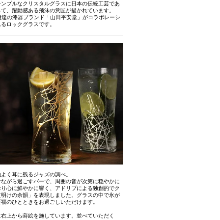
シンプルなクリスタルグラスに日本の伝統工芸であ
って、躍動感ある飛沫の意匠が描かれています。
庁御用達の漆器ブランド「山田平安堂」がコラボレーシ
れるロックグラスです。
地よく耳に残るジャズの調べ。
けながら過ごすバーで、周囲の音が次第に穏やかに
おり心に鮮やかに響く、アドリブによる独創的でク
夜明けの余韻」を表現しました。グラスの中で氷が
至福のひとときをお過ごしいただけます。
は右上から蒔絵を施しています。並べていただく