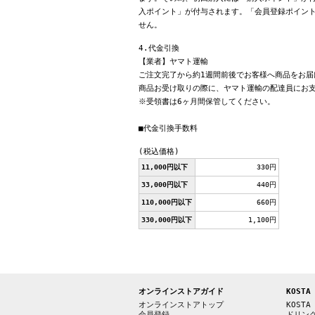
入ポイント」が付与されます。「会員登録ポイン
せん。
4.代金引換
【業者】ヤマト運輸
ご注文完了から約1週間前後でお客様へ商品をお届
商品お受け取りの際に、ヤマト運輸の配達員にお
※受領書は6ヶ月間保管してください。
■代金引換手数料
(税込価格)
11,000円以下
330円
33,000円以下
440円
110,000円以下
660円
330,000円以下
1,100円
オンラインストアガイド
KOSTA
オンラインストアトップ
KOSTA
会員登録
ドリン