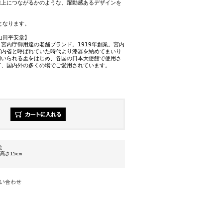
線上につながるかのような、躍動感あるデザインを
。
となります。
山田平安堂】
宮内庁御用達の老舗ブランド。1919年創業。宮内
宮内省と呼ばれていた時代より漆器を納めてまいり
用いられる盃をはじめ、各国の日本大使館で使用さ
ど、国内外の多くの場でご愛用されています。
絵
×高さ15cm