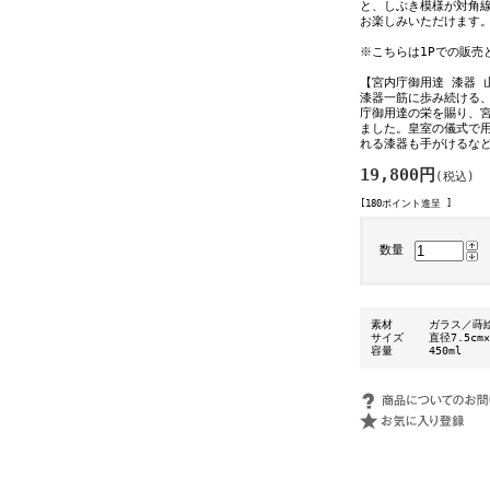
と、しぶき模様が対角
お楽しみいただけます
※こちらは1Pでの販売
【宮内庁御用達 漆器 
漆器一筋に歩み続ける、
庁御用達の栄を賜り、
ました。皇室の儀式で
れる漆器も手がけるな
19,800円
(税込)
[180ポイント進呈 ]
数量
素材
ガラス／蒔
サイズ
直径7.5cm
容量
450ml