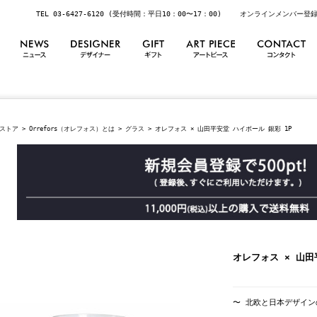
TEL 03-6427-6120 (受付時間：平日10：00〜17：00)
オンラインメンバー登
ストア
>
Orrefors（オレフォス）とは
>
グラス
> オレフォス × 山田平安堂 ハイボール 銀彩 1P
オレフォス × 山田
〜 北欧と日本デザイン