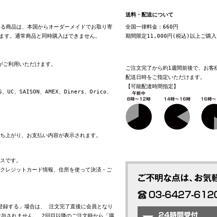
送料・配送について
る商品は、本国からオーダーメイドでお取り寄
全国一律料金：660円
ます。通常商品と同時購入はできません。
期間限定11,000円(税込)以上ご購
換がご利用いただけます。
ご注文完了から約1週間前後で、お客
配送日時をご指定いただけます。
【可能配達時間指定】
S、UC、SAISON、AMEX、Diners、Orico、
立ち上がり、お支払い内容が表示されます。
ビスです。
れたクレジットカード情報、住所を使って決済・ご
会員登録する」場合は、 注文完了直後に会員となり
与されません。 2回目以降のご注文時から「購