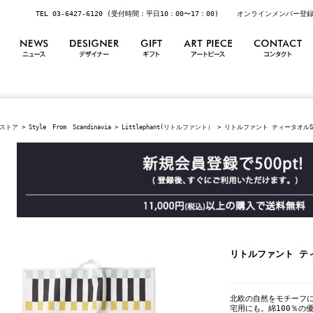
TEL 03-6427-6120 (受付時間：平日10：00〜17：00)
オンラインメンバー登
ストア
>
Style From Scandinavia
>
Littlephant(リトルファント）
> リトルファント ティータオルStrip
リトルファント ティータ
北欧の自然をモチーフ
宅用にも。綿100％の