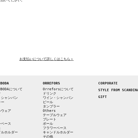
支払いください。
お支払いについて詳しくはこちら＞
 BODA
ORREFORS
CORPORATE
 BODAについて
Orreforsについて
STYLE FROM SCANDIN
ク
ドリンク
GIFT
・シャンパン
ワイン・シャンパン
ラー
ビール
s
タンブラー
ルウェア
Others
ト
テーブルウェア
プレート
ーベース
ボール
ェ
フラワーベース
ドルホルダー
キャンドルホルダー
その他