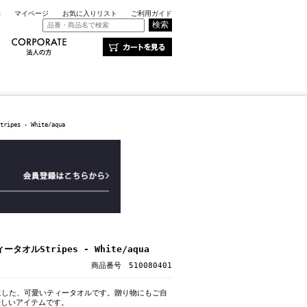
録
マイページ
お気に入りリスト
ご利用ガイド
es - White/aqua
オルStripes - White/aqua
商品番号 510080401
にした、可愛いティータオルです。贈り物にもご自
優しいアイテムです。