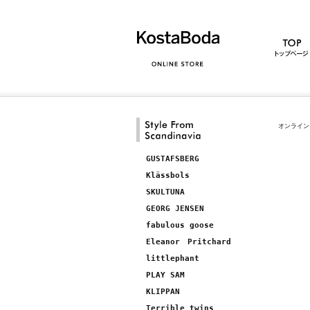
オンライン
GUSTAFSBERG
Klässbols
SKULTUNA
GEORG JENSEN
fabulous goose
Eleanor Pritchard
littlephant
PLAY SAM
KLIPPAN
Terrible twins