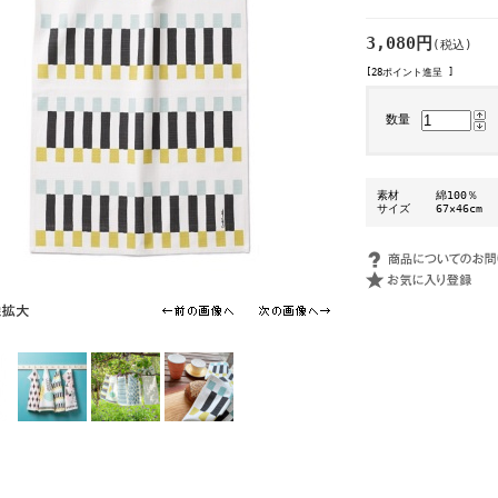
3,080円
(税込)
[28ポイント進呈 ]
数量
素材
綿100％
サイズ
67×46cm