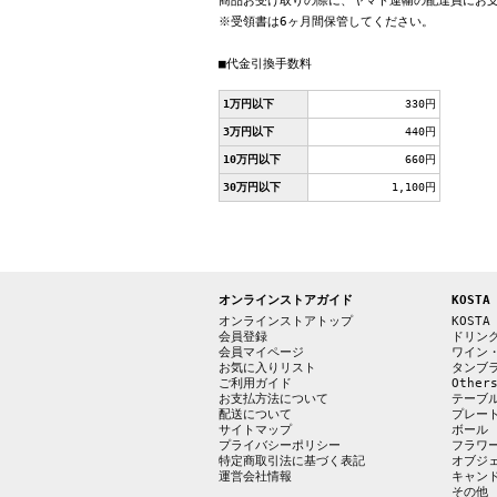
商品お受け取りの際に、ヤマト運輸の配達員にお
※受領書は6ヶ月間保管してください。
■代金引換手数料
1万円以下
330円
3万円以下
440円
10万円以下
660円
30万円以下
1,100円
オンラインストアガイド
KOSTA
オンラインストアトップ
KOSTA
会員登録
ドリン
会員マイページ
ワイン
お気に入りリスト
タンブ
ご利用ガイド
Other
お支払方法について
テーブ
配送について
プレー
サイトマップ
ボール
プライバシーポリシー
フラワ
特定商取引法に基づく表記
オブジ
運営会社情報
キャン
その他