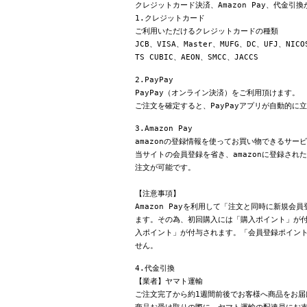
クレジットカード決済、Amazon Pay、代金引
1.クレジットカード
ご利用いただけるクレジットカードの種類
JCB、VISA、Master、MUFG、DC、UFJ、NICO
TS CUBIC、AEON、SMCC、JACCS
2.PayPay
PayPay（オンライン決済）をご利用頂けます。
ご注文を確定すると、PayPayアプリが自動的に
3.Amazon Pay
amazonの登録情報を使ってお買い物できるサー
当サイトの会員登録を省き、amazonに登録さ
注文が可能です。
【注意事項】
Amazon Payを利用して「注文と同時に新規
ます。その為、初回購入には「購入ポイント」が付
入ポイント」が付与されます。「会員登録ポイン
せん。
4.代金引換
【業者】ヤマト運輸
ご注文完了から約1週間前後でお客様へ商品をお届