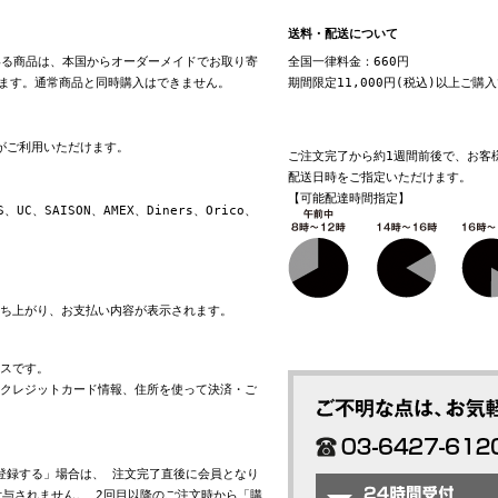
送料・配送について
る商品は、本国からオーダーメイドでお取り寄
全国一律料金：660円
ます。通常商品と同時購入はできません。
期間限定11,000円(税込)以上ご購
換がご利用いただけます。
ご注文完了から約1週間前後で、お客
配送日時をご指定いただけます。
【可能配達時間指定】
S、UC、SAISON、AMEX、Diners、Orico、
立ち上がり、お支払い内容が表示されます。
ビスです。
れたクレジットカード情報、住所を使って決済・ご
会員登録する」場合は、 注文完了直後に会員となり
与されません。 2回目以降のご注文時から「購