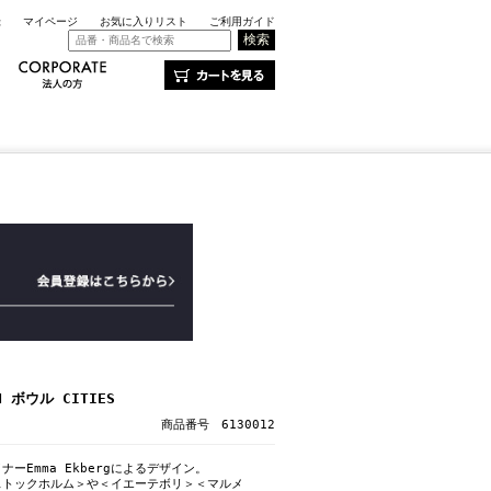
録
マイページ
お気に入りリスト
ご利用ガイド
 ボウル CITIES
商品番号 6130012
ーEmma Ekbergによるデザイン。
ストックホルム＞や＜イエーテボリ＞＜マルメ