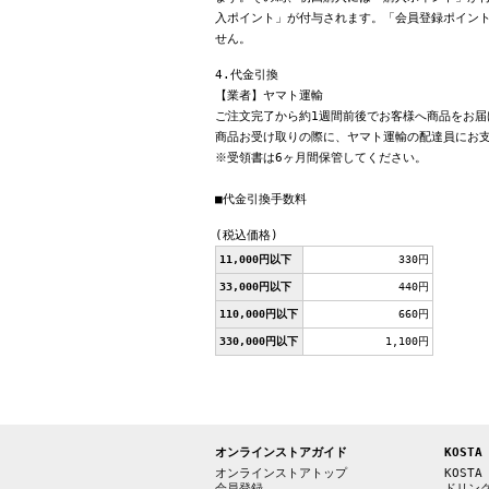
入ポイント」が付与されます。「会員登録ポイン
せん。
4.代金引換
【業者】ヤマト運輸
ご注文完了から約1週間前後でお客様へ商品をお届
商品お受け取りの際に、ヤマト運輸の配達員にお
※受領書は6ヶ月間保管してください。
■代金引換手数料
(税込価格)
11,000円以下
330円
33,000円以下
440円
110,000円以下
660円
330,000円以下
1,100円
オンラインストアガイド
KOSTA
オンラインストアトップ
KOSTA
会員登録
ドリン