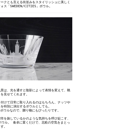
マークとも言える街並みをスタイリッシュに美しく
ス「SWEDEN/CITIES」ボウル。
風景は、光を通すと陰影によって表情を変えて、眺
さを見せてくれます。
り付けて日常に取り入れるのはもちろん、ナッツや
卓を特別に演出するボウルとしても。
のボウルなので、贈り物にもぴったりです。
都市を旅しているかのような気持ちを呼び起こす、
ES」ボウル。 食卓に置くだけで、北欧の空気をまとっ
ます。