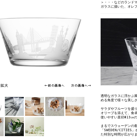
＞・・・などのランド
ガラスに描いた、オレフォ
透明なガラスに浮かぶ
める角度で様々な美し
サラダやフルーツを盛
オリーブを添えて、食
使いやすい直径Φ13㎝
まるでスウェーデンの
「SWEDEN/CITI
た特別な時間が広がり