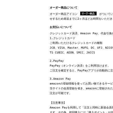
オーダー商品について
オーダー商品アイコン
がついてい
せするため発送までに2ヶ月ほどお時間をいただき
お支払いについて
クレジットカード決済、Amazon Pay、代金引
1.クレジットカード
ご利用いただけるクレジットカードの種類
JCB、VISA、Master、MUFG、DC、UFJ、NICO
TS CUBIC、AEON、SMCC、JACCS
2.PayPay
PayPay（オンライン決済）をご利用頂けます。
ご注文を確定すると、PayPayアプリが自動的に
3.Amazon Pay
amazonの登録情報を使ってお買い物できるサー
当サイトの会員登録を省き、amazonに登録さ
注文が可能です。
【注意事項】
Amazon Payを利用して「注文と同時に新規
ます。その為、初回購入には「購入ポイント」が付