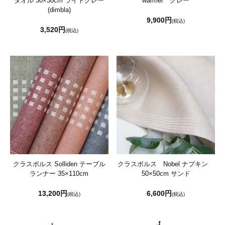
タオル 30×30cm ライトグレー
warmer グレー
(dimbla)
9,900円
(税込)
3,520円
(税込)
クラスボルス Solliden テーブル
クラスボルス Nobel ナプキン
ランナー 35×110cm
50×50cm サンド
13,200円
6,600円
(税込)
(税込)