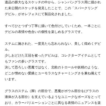
遺品の膨大なるスケッチの中から、シャンパングラス用に描かれ
た未公開のスケッチを発見したことで、この「スパークリング
デビル」がオレフォスにて製品化されました。
すべてひとつずつ丁寧に描いて色付けしていくため、一本ごとに
デビルの表情や色合いの個性を楽しめるグラスです。
ステムに施された、一度見たら忘れられない、美しく煌めくデビ
ル。
少しおどけた王冠を被ったデビルは、コレクターアイテムとして
もファンの多いグラスです。
決して恐ろしい悪魔ではなく、北欧のトロールや妖精のような、
どこか憎めない愛嬌とユーモラスなチャーミングさを兼ね備えて
います。
グラスのステム（脚）の部分で、悪魔がボウル部分を(グラスの
液体が入る部分）を支えているようなユニークなポーズをとって
おり、カラーバリエーションごとに異なる表情のニュアンスを楽