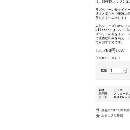
は、30年以上つづくロ
ラズベリーの粒をイメ
通すと柔らかで優雅な
美しさを生み出します
人気シリーズのオレフォ
Nilssonによって
ズベリーの粒をイメー
で優雅な印象を与え、
てもおすすめです。
13,200円
(税込)
[120ポイント進呈 ]
数量
素材
ガラス
原産国
スウェーデ
サイズ
直径19cm 