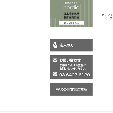
オレフォス
ー) 