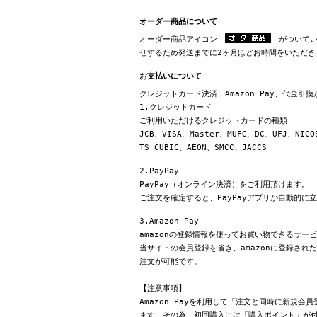
オーダー商品について
オーダー商品アイコン
がついてい
せするため発送までに2ヶ月ほどお時間をいただき
お支払いについて
クレジットカード決済、Amazon Pay、代金引
1.クレジットカード
ご利用いただけるクレジットカードの種類
JCB、VISA、Master、MUFG、DC、UFJ、NICO
TS CUBIC、AEON、SMCC、JACCS
2.PayPay
PayPay（オンライン決済）をご利用頂けます。
ご注文を確定すると、PayPayアプリが自動的に
3.Amazon Pay
amazonの登録情報を使ってお買い物できるサー
当サイトの会員登録を省き、amazonに登録さ
注文が可能です。
【注意事項】
Amazon Payを利用して「注文と同時に新規
ます。その為、初回購入には「購入ポイント」が付