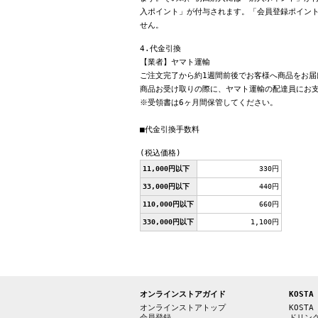
入ポイント」が付与されます。「会員登録ポイン
せん。
4.代金引換
【業者】ヤマト運輸
ご注文完了から約1週間前後でお客様へ商品をお届
商品お受け取りの際に、ヤマト運輸の配達員にお
※受領書は6ヶ月間保管してください。
■代金引換手数料
(税込価格)
11,000円以下
330円
33,000円以下
440円
110,000円以下
660円
330,000円以下
1,100円
オンラインストアガイド
KOSTA
オンラインストアトップ
KOSTA
会員登録
ドリン