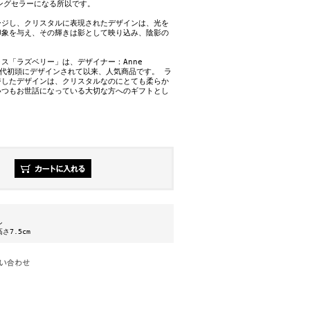
ングセラーになる所以です。
ージし、クリスタルに表現されたデザインは、光を
印象を与え、その輝きは影として映り込み、陰影の
。
ス「ラズベリー」は、デザイナー：Anne
90年代初頭にデザインされて以来、人気商品です。 ラ
ジしたデザインは、クリスタルなのにとても柔らか
いつもお世話になっている大切な方へのギフトとし
ン
高さ7.5cm