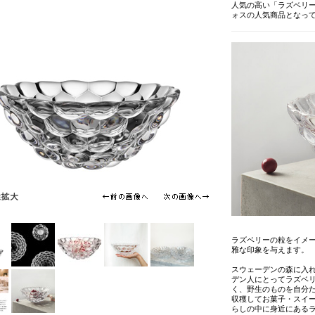
人気の高い「ラズベリー
ォスの人気商品となっ
ラズベリーの粒をイメ
雅な印象を与えます。
スウェーデンの森に入
デン人にとってラズベ
く、野生のものを自分
収穫してお菓子・スイ
らしの中に身近にある