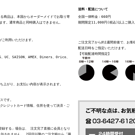
送料・配送について
る商品は、本国からオーダーメイドでお取り寄
全国一律料金：660円
ます。通常商品と同時購入はできません。
期間限定11,000円(税込)以上ご購
換がご利用いただけます。
ご注文完了から約1週間前後で、お客
配送日時をご指定いただけます。
【可能配達時間指定】
S、UC、SAISON、AMEX、Diners、Orico、
立ち上がり、お支払い内容が表示されます。
ビスです。
れたクレジットカード情報、住所を使って決済・ご
会員登録する」場合は、 注文完了直後に会員となり
与されません。 2回目以降のご注文時から「購