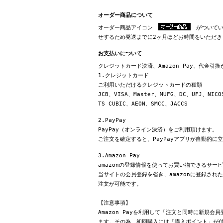
オーダー商品について
オーダー商品アイコン
がついてい
せするため発送までに2ヶ月ほどお時間をいただき
お支払いについて
クレジットカード決済、Amazon Pay、代金引
1.クレジットカード
ご利用いただけるクレジットカードの種類
JCB、VISA、Master、MUFG、DC、UFJ、NICO
TS CUBIC、AEON、SMCC、JACCS
2.PayPay
PayPay（オンライン決済）をご利用頂けます。
ご注文を確定すると、PayPayアプリが自動的に
3.Amazon Pay
amazonの登録情報を使ってお買い物できるサー
当サイトの会員登録を省き、amazonに登録さ
注文が可能です。
【注意事項】
Amazon Payを利用して「注文と同時に新規
ます。その為、初回購入には「購入ポイント」が付