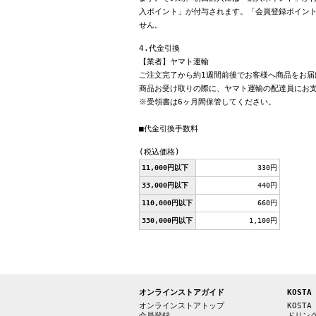
入ポイント」が付与されます。「会員登録ポイン
せん。
4.代金引換
【業者】ヤマト運輸
ご注文完了から約1週間前後でお客様へ商品をお届
商品お受け取りの際に、ヤマト運輸の配達員にお
※受領書は6ヶ月間保管してください。
■代金引換手数料
(税込価格)
11,000円以下
330円
33,000円以下
440円
110,000円以下
660円
330,000円以下
1,100円
オンラインストアガイド
KOSTA
オンラインストアトップ
KOSTA
会員登録
ドリン