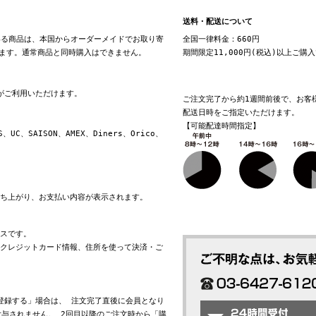
送料・配送について
る商品は、本国からオーダーメイドでお取り寄
全国一律料金：660円
ます。通常商品と同時購入はできません。
期間限定11,000円(税込)以上ご購
換がご利用いただけます。
ご注文完了から約1週間前後で、お客
配送日時をご指定いただけます。
【可能配達時間指定】
S、UC、SAISON、AMEX、Diners、Orico、
立ち上がり、お支払い内容が表示されます。
ビスです。
れたクレジットカード情報、住所を使って決済・ご
会員登録する」場合は、 注文完了直後に会員となり
与されません。 2回目以降のご注文時から「購