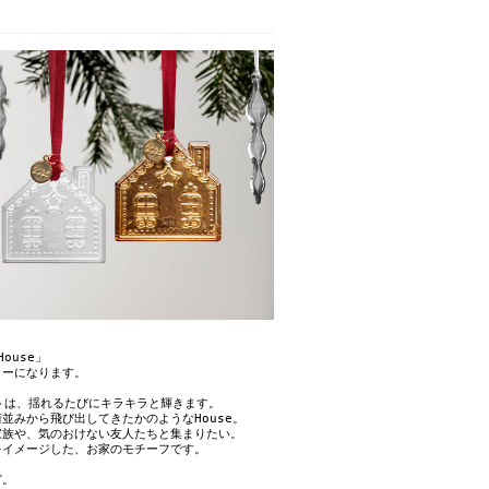
ouse」
ラーになります。
ントは、揺れるたびにキラキラと輝きます。
並みから飛び出してきたかのようなHouse。
家族や、気のおけない友人たちと集まりたい。
をイメージした、お家のモチーフです。
ど。