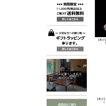
【希少
【希少】
ト