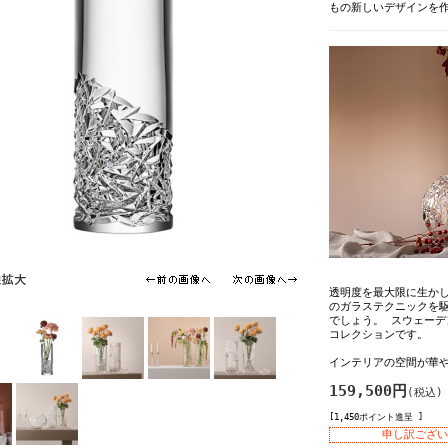
もの新しいデザインを
透明度を最大限に生か
のガラステクニックを
でしょう。 スウェー
コレクションです。
インテリアの空間が華
159,500円
(税込)
[1,450ポイント進呈 ]
申し訳ござい