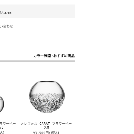
高さ37cm
フラワーベー
オレフォス CARAT フラワーベー
ut
スM
込)
93,500円
(税込)