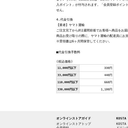
入ポイント」が付与されます。「会員登録ポイン
せん。
4.代金引換
【業者】ヤマト運輸
ご注文完了から約1週間前後でお客様へ商品をお届
商品お受け取りの際に、ヤマト運輸の配達員にお
※受領書は6ヶ月間保管してください。
■代金引換手数料
(税込価格)
11,000円以下
330円
33,000円以下
440円
110,000円以下
660円
330,000円以下
1,100円
オンラインストアガイド
KOSTA
オンラインストアトップ
KOSTA
会員登録
ドリン