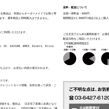
送料・配送について
る商品は、本国からオーダーメイドでお取り寄
全国一律料金：660円
ます。通常商品と同時購入はできません。
期間限定11,000円(税込)以上ご購
換がご利用いただけます。
ご注文完了から約1週間前後で、お客
配送日時をご指定いただけます。
【可能配達時間指定】
S、UC、SAISON、AMEX、Diners、Orico、
立ち上がり、お支払い内容が表示されます。
ビスです。
れたクレジットカード情報、住所を使って決済・ご
会員登録する」場合は、 注文完了直後に会員となり
与されません。 2回目以降のご注文時から「購