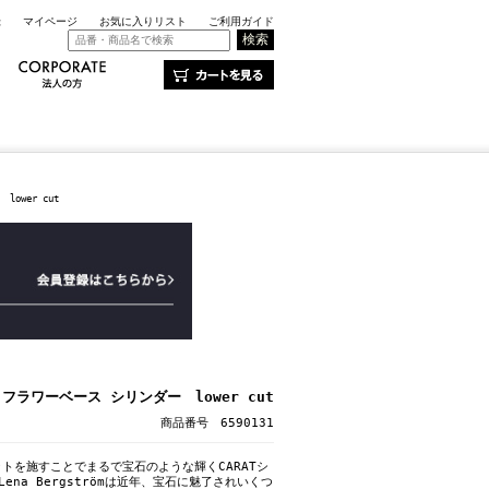
録
マイページ
お気に入りリスト
ご利用ガイド
ower cut
 フラワーベース シリンダー lower cut
商品番号 6590131
トを施すことでまるで宝石のような輝くCARATシ
ena Bergstrӧmは近年、宝石に魅了されいくつ