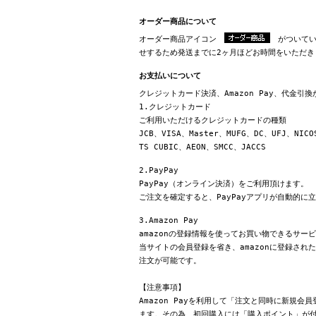
オーダー商品について
オーダー商品アイコン
がついてい
せするため発送までに2ヶ月ほどお時間をいただき
お支払いについて
クレジットカード決済、Amazon Pay、代金引
1.クレジットカード
ご利用いただけるクレジットカードの種類
JCB、VISA、Master、MUFG、DC、UFJ、NICO
TS CUBIC、AEON、SMCC、JACCS
2.PayPay
PayPay（オンライン決済）をご利用頂けます。
ご注文を確定すると、PayPayアプリが自動的に
3.Amazon Pay
amazonの登録情報を使ってお買い物できるサー
当サイトの会員登録を省き、amazonに登録さ
注文が可能です。
【注意事項】
Amazon Payを利用して「注文と同時に新規
ます。その為、初回購入には「購入ポイント」が付