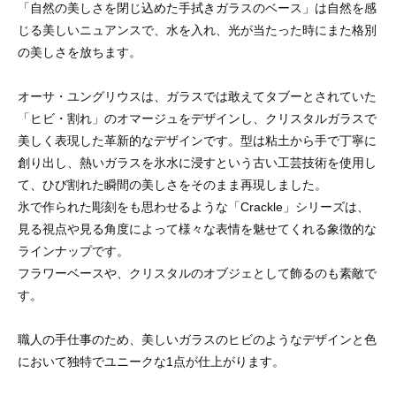
「自然の美しさを閉じ込めた手拭きガラスのベース」は自然を感
じる美しいニュアンスで、水を入れ、光が当たった時にまた格別
の美しさを放ちます。
オーサ・ユングリウスは、ガラスでは敢えてタブーとされていた
「ヒビ・割れ」のオマージュをデザインし、クリスタルガラスで
美しく表現した革新的なデザインです。型は粘土から手で丁寧に
創り出し、熱いガラスを氷水に浸すという古い工芸技術を使用し
て、ひび割れた瞬間の美しさをそのまま再現しました。
氷で作られた彫刻をも思わせるような「Crackle」シリーズは、
見る視点や見る角度によって様々な表情を魅せてくれる象徴的な
ラインナップです。
フラワーベースや、クリスタルのオブジェとして飾るのも素敵で
す。
職人の手仕事のため、美しいガラスのヒビのようなデザインと色
において独特でユニークな1点が仕上がります。