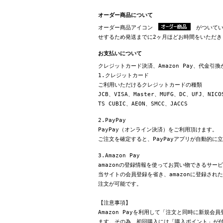
オーダー商品について
オーダー商品アイコン
がついてい
せするため発送までに2ヶ月ほどお時間をいただき
お支払いについて
クレジットカード決済、Amazon Pay、代金引
1.クレジットカード
ご利用いただけるクレジットカードの種類
JCB、VISA、Master、MUFG、DC、UFJ、NICO
TS CUBIC、AEON、SMCC、JACCS
2.PayPay
PayPay（オンライン決済）をご利用頂けます。
ご注文を確定すると、PayPayアプリが自動的に
3.Amazon Pay
amazonの登録情報を使ってお買い物できるサー
当サイトの会員登録を省き、amazonに登録さ
注文が可能です。
【注意事項】
Amazon Payを利用して「注文と同時に新規
ます。その為、初回購入には「購入ポイント」が付