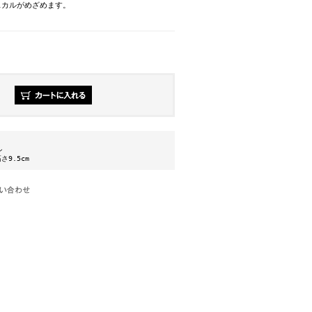
スカルがめざめます。
ン
さ9.5cm