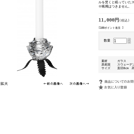
ルを焚くと眠っていた
※蝋燭はつきません。
11,000円
(税込)
[100ポイント進呈 ]
数量
素材
ガラス
原産国
スウェーデ
サイズ
直径8cm 高