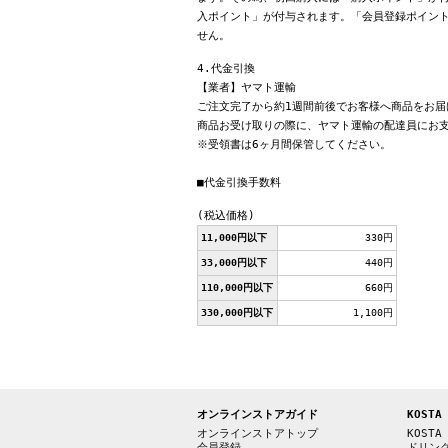
入ポイント」が付与されます。「会員登録ポイン
せん。
4.代金引換
【業者】ヤマト運輸
ご注文完了から約1週間前後でお客様へ商品をお届
商品お受け取りの際に、ヤマト運輸の配達員にお
※受領書は6ヶ月間保管してください。
■代金引換手数料
(税込価格)
11,000円以下
330円
33,000円以下
440円
110,000円以下
660円
330,000円以下
1,100円
オンラインストアガイド
KOSTA
オンラインストアトップ
KOSTA
会員登録
ドリン