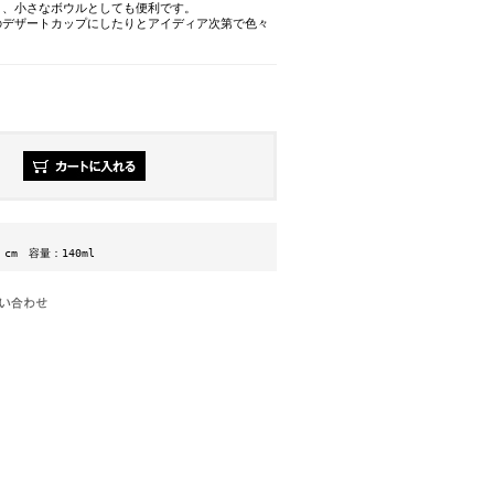
り、小さなボウルとしても便利です。
のデザートカップにしたりとアイディア次第で色々
。
5 cm 容量：140ml