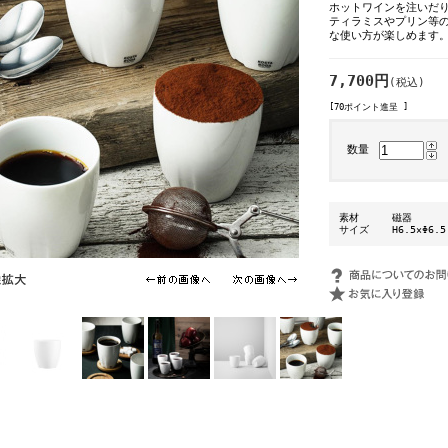
ホットワインを注いだ
ティラミスやプリン等
な使い方が楽しめます
7,700円
(税込)
[70ポイント進呈 ]
数量
素材
磁器
サイズ
H6.5×Φ6.