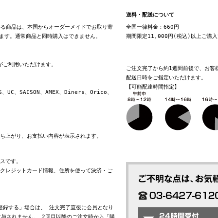
送料・配送について
る商品は、本国からオーダーメイドでお取り寄
全国一律料金：660円
ます。通常商品と同時購入はできません。
期間限定11,000円(税込)以上ご購
換がご利用いただけます。
ご注文完了から約1週間前後で、お客
配送日時をご指定いただけます。
【可能配達時間指定】
S、UC、SAISON、AMEX、Diners、Orico、
立ち上がり、お支払い内容が表示されます。
ビスです。
れたクレジットカード情報、住所を使って決済・ご
会員登録する」場合は、 注文完了直後に会員となり
与されません。 2回目以降のご注文時から「購