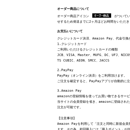
オーダー商品について
オーダー商品アイコン
がついてい
せするため発送までに2ヶ月ほどお時間をいただき
お支払いについて
クレジットカード決済、Amazon Pay、代金引
1.クレジットカード
ご利用いただけるクレジットカードの種類
JCB、VISA、Master、MUFG、DC、UFJ、NICO
TS CUBIC、AEON、SMCC、JACCS
2.PayPay
PayPay（オンライン決済）をご利用頂けます。
ご注文を確定すると、PayPayアプリが自動的に
3.Amazon Pay
amazonの登録情報を使ってお買い物できるサー
当サイトの会員登録を省き、amazonに登録さ
注文が可能です。
【注意事項】
Amazon Payを利用して「注文と同時に新規
ます。その為、初回購入には「購入ポイント」が付