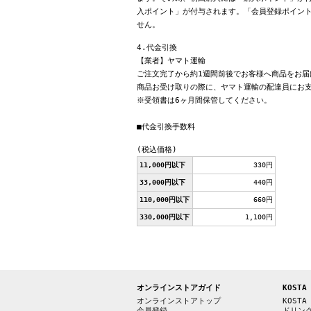
入ポイント」が付与されます。「会員登録ポイン
せん。
4.代金引換
【業者】ヤマト運輸
ご注文完了から約1週間前後でお客様へ商品をお届
商品お受け取りの際に、ヤマト運輸の配達員にお
※受領書は6ヶ月間保管してください。
■代金引換手数料
(税込価格)
11,000円以下
330円
33,000円以下
440円
110,000円以下
660円
330,000円以下
1,100円
オンラインストアガイド
KOSTA
オンラインストアトップ
KOSTA
会員登録
ドリン