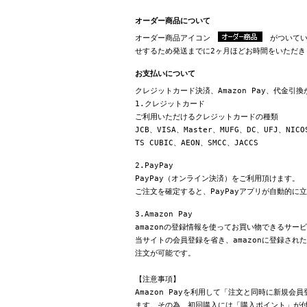
オーダー商品について
オーダー商品アイコン
がついてい
せするため発送までに2ヶ月ほどお時間をいただき
お支払いについて
クレジットカード決済、Amazon Pay、代金引
1.クレジットカード
ご利用いただけるクレジットカードの種類
JCB、VISA、Master、MUFG、DC、UFJ、NICO
TS CUBIC、AEON、SMCC、JACCS
2.PayPay
PayPay（オンライン決済）をご利用頂けます。
ご注文を確定すると、PayPayアプリが自動的に
3.Amazon Pay
amazonの登録情報を使ってお買い物できるサー
当サイトの会員登録を省き、amazonに登録さ
注文が可能です。
【注意事項】
Amazon Payを利用して「注文と同時に新規
ます。その為、初回購入には「購入ポイント」が付