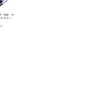
T YOU サ
ルチカラー
)