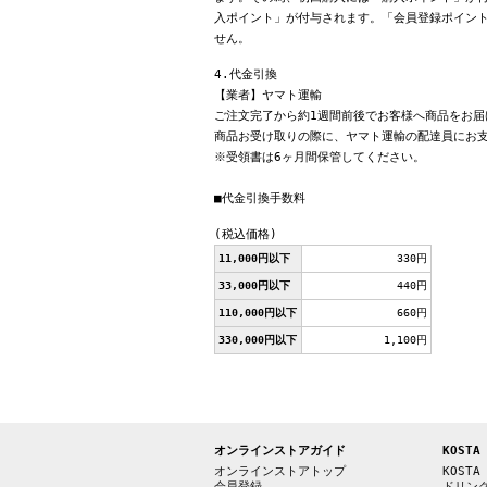
入ポイント」が付与されます。「会員登録ポイン
せん。
4.代金引換
【業者】ヤマト運輸
ご注文完了から約1週間前後でお客様へ商品をお届
商品お受け取りの際に、ヤマト運輸の配達員にお
※受領書は6ヶ月間保管してください。
■代金引換手数料
(税込価格)
11,000円以下
330円
33,000円以下
440円
110,000円以下
660円
330,000円以下
1,100円
オンラインストアガイド
KOSTA
オンラインストアトップ
KOSTA
会員登録
ドリン