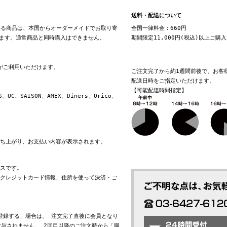
送料・配送について
る商品は、本国からオーダーメイドでお取り寄
全国一律料金：660円
ます。通常商品と同時購入はできません。
期間限定11,000円(税込)以上ご購
換がご利用いただけます。
ご注文完了から約1週間前後で、お客
配送日時をご指定いただけます。
【可能配達時間指定】
S、UC、SAISON、AMEX、Diners、Orico、
立ち上がり、お支払い内容が表示されます。
ビスです。
れたクレジットカード情報、住所を使って決済・ご
会員登録する」場合は、 注文完了直後に会員となり
与されません。 2回目以降のご注文時から「購