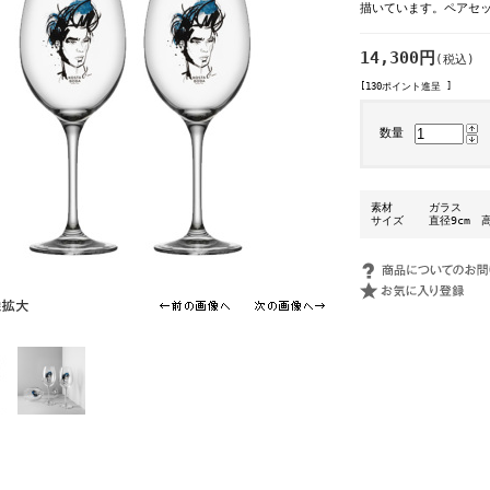
描いています。ペアセ
14,300円
(税込)
[130ポイント進呈 ]
数量
素材
ガラス
サイズ
直径9cm 高