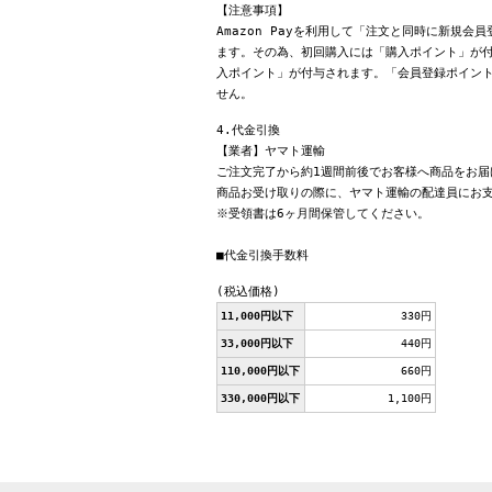
【注意事項】
Amazon Payを利用して「注文と同時に新規
ます。その為、初回購入には「購入ポイント」が付
入ポイント」が付与されます。「会員登録ポイン
せん。
4.代金引換
【業者】ヤマト運輸
ご注文完了から約1週間前後でお客様へ商品をお届
商品お受け取りの際に、ヤマト運輸の配達員にお
※受領書は6ヶ月間保管してください。
■代金引換手数料
(税込価格)
11,000円以下
330円
33,000円以下
440円
110,000円以下
660円
330,000円以下
1,100円