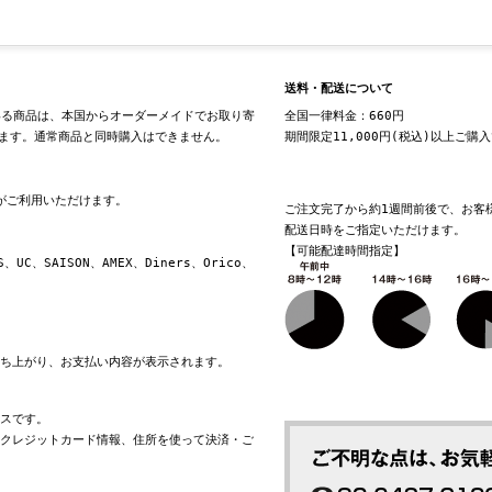
送料・配送について
る商品は、本国からオーダーメイドでお取り寄
全国一律料金：660円
ます。通常商品と同時購入はできません。
期間限定11,000円(税込)以上ご購
換がご利用いただけます。
ご注文完了から約1週間前後で、お客
配送日時をご指定いただけます。
【可能配達時間指定】
S、UC、SAISON、AMEX、Diners、Orico、
立ち上がり、お支払い内容が表示されます。
ビスです。
れたクレジットカード情報、住所を使って決済・ご