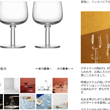
形状に、インスパイア
デザイナーのMatti 
らわれず、お気に入り
形にこだわりました。
特徴はステムの短いデ
デザインはシンプルな
も短めなので 持ちや
す。
丸みを帯びたボウル部
のデザートや冷菜用に
グラスはそれぞれ2Pセ