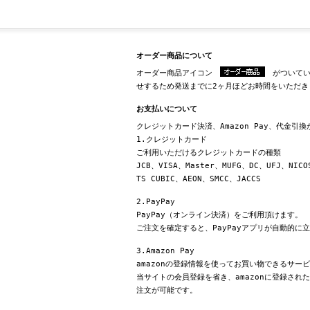
オーダー商品について
オーダー商品アイコン
がついてい
せするため発送までに2ヶ月ほどお時間をいただき
お支払いについて
クレジットカード決済、Amazon Pay、代金引
1.クレジットカード
ご利用いただけるクレジットカードの種類
JCB、VISA、Master、MUFG、DC、UFJ、NICO
TS CUBIC、AEON、SMCC、JACCS
2.PayPay
PayPay（オンライン決済）をご利用頂けます。
ご注文を確定すると、PayPayアプリが自動的に
3.Amazon Pay
amazonの登録情報を使ってお買い物できるサー
当サイトの会員登録を省き、amazonに登録さ
注文が可能です。