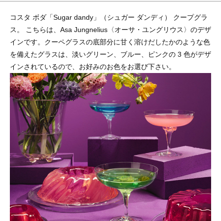
コスタ ボダ「Sugar dandy」（シュガー ダンディ） クープグラ
ス。 こちらは、Asa Jungnelius〈オーサ・ユングリウス〉のデザ
インです。クーペグラスの底部分に甘く溶けだしたかのような色
を備えたグラスは、淡いグリーン、ブルー、ピンクの 3 色がデザ
インされているので、お好みのお色をお選び下さい。