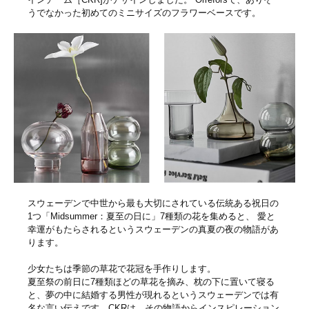
うでなかった初めてのミニサイズのフラワーベースです。
スウェーデンで中世から最も大切にされている伝統ある祝日の
1つ「Midsummer：夏至の日に」7種類の花を集めると、 愛と
幸運がもたらされるというスウェーデンの真夏の夜の物語があ
ります。
少女たちは季節の草花で花冠を手作りします。
夏至祭の前日に7種類ほどの草花を摘み、枕の下に置いて寝る
と、夢の中に結婚する男性が現れるというスウェーデンでは有
名な言い伝えです。CKRは、その物語からインスピレーション