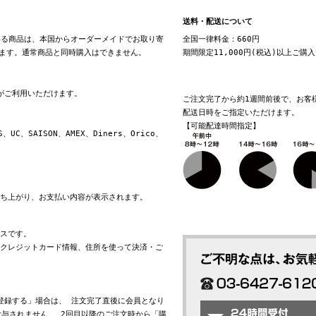
送料・配送について
る商品は、本国からオーダーメイドでお取り寄
全国一律料金：660円
ます。通常商品と同時購入はできません。
期間限定11,000円(税込)以上ご購
換がご利用いただけます。
ご注文完了から約1週間前後で、お客
配送日時をご指定いただけます。
【可能配達時間指定】
S、UC、SAISON、AMEX、Diners、Orico、
立ち上がり、お支払い内容が表示されます。
ビスです。
れたクレジットカード情報、住所を使って決済・ご
会員登録する」場合は、 注文完了直後に会員となり
与されません。 2回目以降のご注文時から「購