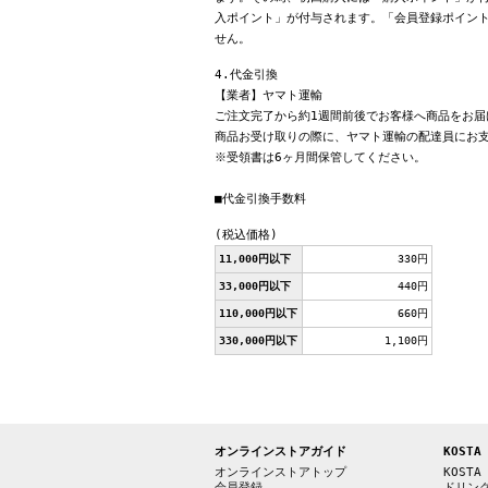
入ポイント」が付与されます。「会員登録ポイン
せん。
4.代金引換
【業者】ヤマト運輸
ご注文完了から約1週間前後でお客様へ商品をお届
商品お受け取りの際に、ヤマト運輸の配達員にお
※受領書は6ヶ月間保管してください。
■代金引換手数料
(税込価格)
11,000円以下
330円
33,000円以下
440円
110,000円以下
660円
330,000円以下
1,100円
オンラインストアガイド
KOSTA
オンラインストアトップ
KOSTA
会員登録
ドリン