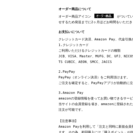
オーダー商品について
オーダー商品アイコン
がついてい
せするため発送までに2ヶ月ほどお時間をいただき
お支払いについて
クレジットカード決済、Amazon Pay、代金引
1.クレジットカード
ご利用いただけるクレジットカードの種類
JCB、VISA、Master、MUFG、DC、UFJ、NICO
TS CUBIC、AEON、SMCC、JACCS
2.PayPay
PayPay（オンライン決済）をご利用頂けます。
ご注文を確定すると、PayPayアプリが自動的に
3.Amazon Pay
amazonの登録情報を使ってお買い物できるサー
当サイトの会員登録を省き、amazonに登録さ
注文が可能です。
【注意事項】
Amazon Payを利用して「注文と同時に新規
ます。その為、初回購入には「購入ポイント」が付