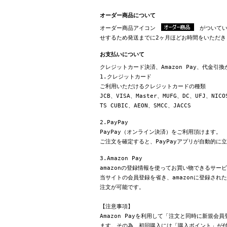
オーダー商品について
オーダー商品アイコン
がついてい
せするため発送までに2ヶ月ほどお時間をいただき
お支払いについて
クレジットカード決済、Amazon Pay、代金引
1.クレジットカード
ご利用いただけるクレジットカードの種類
JCB、VISA、Master、MUFG、DC、UFJ、NICO
TS CUBIC、AEON、SMCC、JACCS
2.PayPay
PayPay（オンライン決済）をご利用頂けます。
ご注文を確定すると、PayPayアプリが自動的に
3.Amazon Pay
amazonの登録情報を使ってお買い物できるサー
当サイトの会員登録を省き、amazonに登録さ
注文が可能です。
【注意事項】
Amazon Payを利用して「注文と同時に新規
ます。その為、初回購入には「購入ポイント」が付