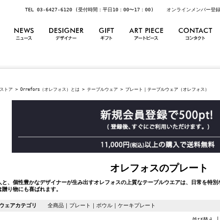
TEL 03-6427-6120 (受付時間：平日10：00〜17：00)
オンラインメンバー登
ストア
>
Orrefors（オレフォス）とは
>
テーブルウェア
> プレート｜テーブルウェア（オレフォス）
オレフォスのプレート
人と、個性豊かなデザイナーが生み出すオレフォスの上質なテーブルウエアは、日常を特別
は贈り物にも喜ばれます。
ウェアカテゴリ
全商品
｜
プレート
｜
ボウル
｜
ケーキプレート
並び替え