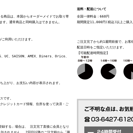
送料・配送について
る商品は、本国からオーダーメイドでお取り寄
全国一律料金：660円
ます。通常商品と同時購入はできません。
期間限定11,000円(税込)以上ご購
換がご利用いただけます。
ご注文完了から約1週間前後で、お客
配送日時をご指定いただけます。
【可能配達時間指定】
S、UC、SAISON、AMEX、Diners、Orico、
立ち上がり、お支払い内容が表示されます。
ビスです。
れたクレジットカード情報、住所を使って決済・ご
会員登録する」場合は、 注文完了直後に会員となり
与されません。 2回目以降のご注文時から「購