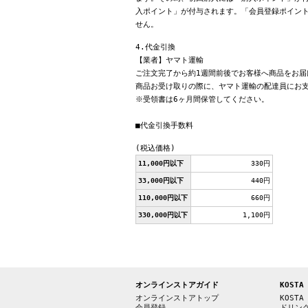
入ポイント」が付与されます。「会員登録ポイン
せん。
4.代金引換
【業者】ヤマト運輸
ご注文完了から約1週間前後でお客様へ商品をお届
商品お受け取りの際に、ヤマト運輸の配達員にお
※受領書は6ヶ月間保管してください。
■代金引換手数料
(税込価格)
11,000円以下
330円
33,000円以下
440円
110,000円以下
660円
330,000円以下
1,100円
オンラインストアガイド
KOSTA
オンラインストアトップ
KOSTA
会員登録
ドリン