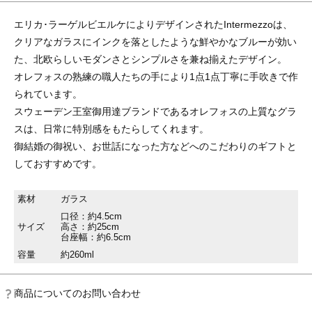
エリカ･ラーゲルビエルケによりデザインされたIntermezzoは、
クリアなガラスにインクを落としたような鮮やかなブルーが効い
た、北欧らしいモダンさとシンプルさを兼ね揃えたデザイン。
オレフォスの熟練の職人たちの手により1点1点丁寧に手吹きで作
られています。
スウェーデン王室御用達ブランドであるオレフォスの上質なグラ
スは、日常に特別感をもたらしてくれます。
御結婚の御祝い、お世話になった方などへのこだわりのギフトと
しておすすめです。
素材
ガラス
口径：約4.5cm
サイズ
高さ：約25cm
台座幅：約6.5cm
容量
約260ml
商品についてのお問い合わせ