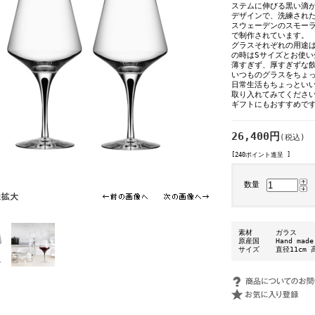
ステムに伸びる黒い滴
デザインで、洗練され
スウェーデンのスモー
で制作されています。
グラスそれぞれの用途
の時はSサイズとお使い
薄すぎず、厚すぎずな
いつものグラスをちょ
日常生活もちょっといい
取り入れてみてくださ
ギフトにもおすすめで
26,400円
(税込)
[240ポイント進呈 ]
数量
素材
ガラス
原産国
Hand mad
サイズ
直径11cm 