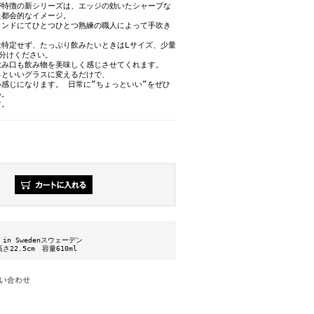
が特徴の新シリーズは、エッジの効いたシャープな
た都会的なイメージ。
ランドにてひとつひとつ熟練の職人によって手吹き
は特定せず、たっぷり飲みたいときはLサイズ、少量
分けください。
飲み口も飲み物を美味しく感じさせてくれます。
っといいグラスに変えるだけで、
感じになります。 日常に”ちょっといい”をぜひ
い。
す。
e in Swedenスウェーデン
高さ22.5cm 容量610ml