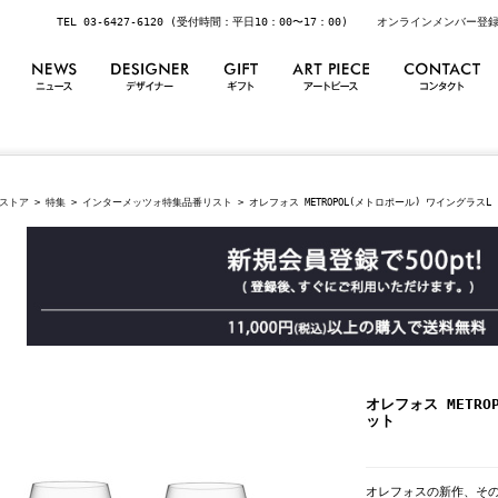
TEL 03-6427-6120 (受付時間：平日10：00〜17：00)
オンラインメンバー登
ストア
>
特集
>
インターメッツォ特集品番リスト
> オレフォス METROPOL(メトロポール) ワイングラスL
オレフォス METRO
ット
オレフォスの新作、その名