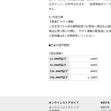
入ポイント」が付与されます。「会員登録ポイン
せん。
4.代金引換
【業者】ヤマト運輸
ご注文完了から約1週間前後でお客様へ商品をお届
商品お受け取りの際に、ヤマト運輸の配達員にお
※受領書は6ヶ月間保管してください。
■代金引換手数料
(税込価格)
11,000円以下
330円
33,000円以下
440円
110,000円以下
660円
330,000円以下
1,100円
オンラインストアガイド
KOSTA
オンラインストアトップ
KOSTA
会員登録
ドリン