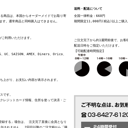
送料・配送について
る商品は、本国からオーダーメイドでお取り寄
全国一律料金：660円
ます。通常商品と同時購入はできません。
期間限定11,000円(税込)以上ご購
換がご利用いただけます。
ご注文完了から約1週間前後で、お客
配送日時をご指定いただけます。
【可能配達時間指定】
S、UC、SAISON、AMEX、Diners、Orico、
立ち上がり、お支払い内容が表示されます。
ビスです。
れたクレジットカード情報、住所を使って決済・ご
会員登録する」場合は、 注文完了直後に会員となり
与されません。 2回目以降のご注文時から「購