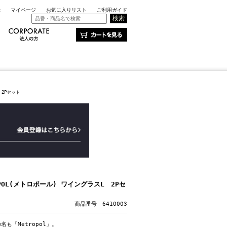
録
マイページ
お気に入りリスト
ご利用ガイド
 2Pセット
POL(メトロポール) ワイングラスL 2Pセ
商品番号 6410003
も「Metropol」。