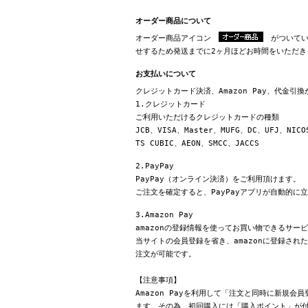
オーダー商品について
オーダー商品アイコン
がついてい
せするため発送までに2ヶ月ほどお時間をいただき
お支払いについて
クレジットカード決済、Amazon Pay、代金引
1.クレジットカード
ご利用いただけるクレジットカードの種類
JCB、VISA、Master、MUFG、DC、UFJ、NICO
TS CUBIC、AEON、SMCC、JACCS
2.PayPay
PayPay（オンライン決済）をご利用頂けます。
ご注文を確定すると、PayPayアプリが自動的に
3.Amazon Pay
amazonの登録情報を使ってお買い物できるサー
当サイトの会員登録を省き、amazonに登録さ
注文が可能です。
【注意事項】
Amazon Payを利用して「注文と同時に新規
ます。その為、初回購入には「購入ポイント」が付