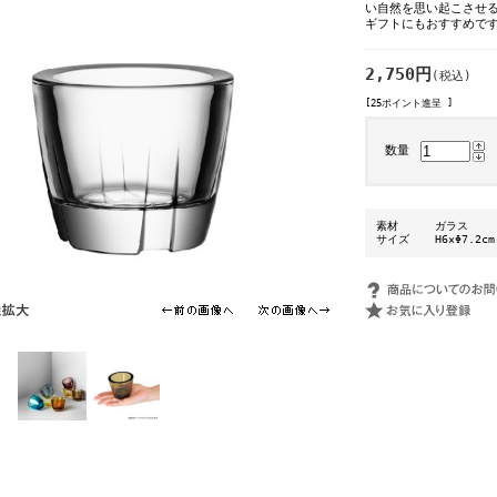
い自然を思い起こさせ
ギフトにもおすすめで
2,750円
(税込)
[25ポイント進呈 ]
数量
素材
ガラス
サイズ
H6×Φ7.2cm