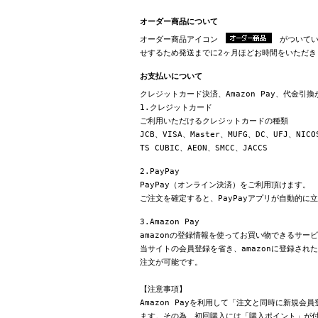
オーダー商品について
オーダー商品アイコン
がついてい
せするため発送までに2ヶ月ほどお時間をいただき
お支払いについて
クレジットカード決済、Amazon Pay、代金引
1.クレジットカード
ご利用いただけるクレジットカードの種類
JCB、VISA、Master、MUFG、DC、UFJ、NICO
TS CUBIC、AEON、SMCC、JACCS
2.PayPay
PayPay（オンライン決済）をご利用頂けます。
ご注文を確定すると、PayPayアプリが自動的に
3.Amazon Pay
amazonの登録情報を使ってお買い物できるサー
当サイトの会員登録を省き、amazonに登録さ
注文が可能です。
【注意事項】
Amazon Payを利用して「注文と同時に新規
ます。その為、初回購入には「購入ポイント」が付