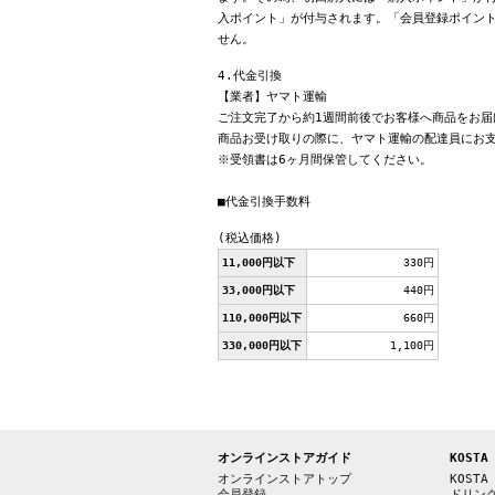
入ポイント」が付与されます。「会員登録ポイン
せん。
4.代金引換
【業者】ヤマト運輸
ご注文完了から約1週間前後でお客様へ商品をお届
商品お受け取りの際に、ヤマト運輸の配達員にお
※受領書は6ヶ月間保管してください。
■代金引換手数料
(税込価格)
11,000円以下
330円
33,000円以下
440円
110,000円以下
660円
330,000円以下
1,100円
オンラインストアガイド
KOSTA
オンラインストアトップ
KOSTA
会員登録
ドリン