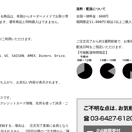
送料・配送について
る商品は、本国からオーダーメイドでお取り寄
全国一律料金：660円
ます。通常商品と同時購入はできません。
期間限定11,000円(税込)以上ご購
換がご利用いただけます。
ご注文完了から約1週間前後で、お客
配送日時をご指定いただけます。
【可能配達時間指定】
S、UC、SAISON、AMEX、Diners、Orico、
立ち上がり、お支払い内容が表示されます。
ビスです。
れたクレジットカード情報、住所を使って決済・ご
会員登録する」場合は、 注文完了直後に会員となり
与されません。 2回目以降のご注文時から「購