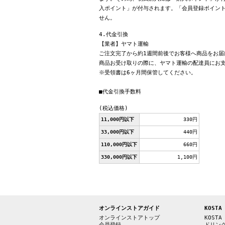
入ポイント」が付与されます。「会員登録ポイン
せん。
4.代金引換
【業者】ヤマト運輸
ご注文完了から約1週間前後でお客様へ商品をお届
商品お受け取りの際に、ヤマト運輸の配達員にお
※受領書は6ヶ月間保管してください。
■代金引換手数料
(税込価格)
11,000円以下
330円
33,000円以下
440円
110,000円以下
660円
330,000円以下
1,100円
オンラインストアガイド
KOSTA
オンラインストアトップ
KOSTA
会員登録
ドリン