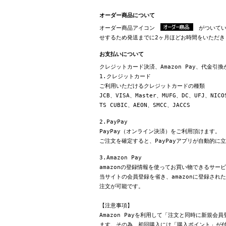
オーダー商品について
オーダー商品アイコン
がついてい
せするため発送までに2ヶ月ほどお時間をいただき
お支払いについて
クレジットカード決済、Amazon Pay、代金引
1.クレジットカード
ご利用いただけるクレジットカードの種類
JCB、VISA、Master、MUFG、DC、UFJ、NICO
TS CUBIC、AEON、SMCC、JACCS
2.PayPay
PayPay（オンライン決済）をご利用頂けます。
ご注文を確定すると、PayPayアプリが自動的に
3.Amazon Pay
amazonの登録情報を使ってお買い物できるサー
当サイトの会員登録を省き、amazonに登録さ
注文が可能です。
【注意事項】
Amazon Payを利用して「注文と同時に新規
ます。その為、初回購入には「購入ポイント」が付