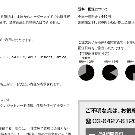
送料・配送について
る商品は、本国からオーダーメイドでお取り寄
全国一律料金：660円
ます。通常商品と同時購入はできません。
期間限定11,000円(税込)以上ご購
換がご利用いただけます。
ご注文完了から約1週間前後で、お客
配送日時をご指定いただけます。
【可能配達時間指定】
S、UC、SAISON、AMEX、Diners、Orico、
立ち上がり、お支払い内容が表示されます。
ビスです。
れたクレジットカード情報、住所を使って決済・ご
会員登録する」場合は、 注文完了直後に会員となり
与されません。 2回目以降のご注文時から「購