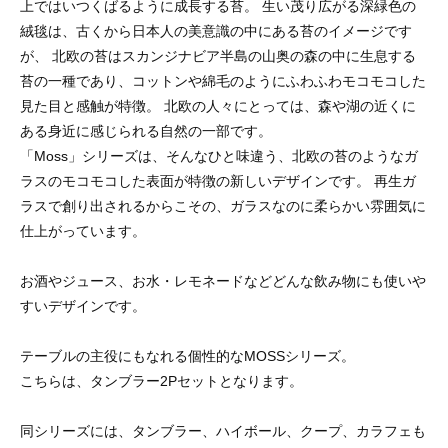
上ではいつくばるように成長する苔。 生い茂り広がる深緑色の
絨毯は、古くから日本人の美意識の中にある苔のイメージです
が、 北欧の苔はスカンジナビア半島の山奥の森の中に生息する
苔の一種であり、コットンや綿毛のようにふわふわモコモコした
見た目と感触が特徴。 北欧の人々にとっては、森や湖の近くに
ある身近に感じられる自然の一部です。
「Moss」シリーズは、そんなひと味違う、北欧の苔のようなガ
ラスのモコモコした表面が特徴の新しいデザインです。 再生ガ
ラスで創り出されるからこその、ガラスなのに柔らかい雰囲気に
仕上がっています。
お酒やジュース、お水・レモネードなどどんな飲み物にも使いや
すいデザインです。
テーブルの主役にもなれる個性的なMOSSシリーズ。
こちらは、タンブラー2Pセットとなります。
同シリーズには、タンブラー、ハイボール、クープ、カラフェも