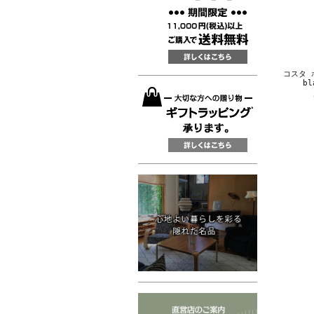
コスタ 
bl