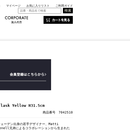
録
マイページ
お気に入りリスト
ご利用ガイド
ask Yellow H31.5cm
商品番号 7042510
ェーデン出身の若手デザイナー、Matti
 Klenell兄弟によるコラボレーションから生まれた