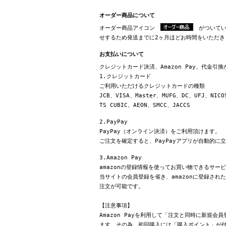
オーダー商品について
オーダー商品アイコン
がついてい
せするため発送までに2ヶ月ほどお時間をいただき
お支払いについて
クレジットカード決済、Amazon Pay、代金引
1.クレジットカード
ご利用いただけるクレジットカードの種類
JCB、VISA、Master、MUFG、DC、UFJ、NICO
TS CUBIC、AEON、SMCC、JACCS
2.PayPay
PayPay（オンライン決済）をご利用頂けます。
ご注文を確定すると、PayPayアプリが自動的に
3.Amazon Pay
amazonの登録情報を使ってお買い物できるサー
当サイトの会員登録を省き、amazonに登録さ
注文が可能です。
【注意事項】
Amazon Payを利用して「注文と同時に新規
ます。その為、初回購入には「購入ポイント」が付