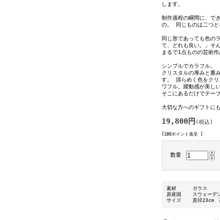
します。
制作過程の瞬間に、で
の。 同じものは二つ
同じ形であっても色の
て、どれも良い。」そ
まるで1点ものの芸術作
シンプルでカラフル。
クリスタルの厚みと重
す。 揺らめく色をク
ワフル。躍動感が美し
そこにあるだけでテー
大切な方へのギフトに
19,800円
(税込)
[180ポイント進呈 ]
数量
素材
ガラス
原産国
スウェーデ
サイズ
直径23cm 