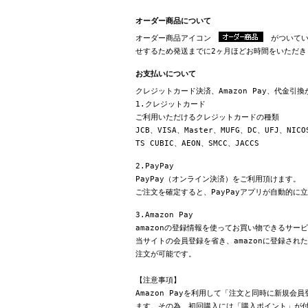
オーダー商品について
オーダー商品アイコン
がついてい
せするため発送までに2ヶ月ほどお時間をいただき
お支払いについて
クレジットカード決済、Amazon Pay、代金引
1.クレジットカード
ご利用いただけるクレジットカードの種類
JCB、VISA、Master、MUFG、DC、UFJ、NICO
TS CUBIC、AEON、SMCC、JACCS
2.PayPay
PayPay（オンライン決済）をご利用頂けます。
ご注文を確定すると、PayPayアプリが自動的に
3.Amazon Pay
amazonの登録情報を使ってお買い物できるサー
当サイトの会員登録を省き、amazonに登録さ
注文が可能です。
【注意事項】
Amazon Payを利用して「注文と同時に新規
ます。その為、初回購入には「購入ポイント」が付