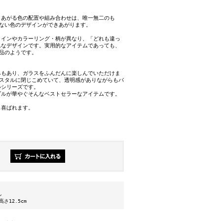
きあがる色の配置や組み合わせは、唯一無二のも
とない色のデザインができあがります。
ラインやカラーリング・柄が異なり、「どれも違っ
んなデザインです。実用的なアイテムであっても、
品のようです。
みもあり、ガラスをふんだんに楽しんでいただけま
リスタルに閉じこめていて、透明感がありながらもパ
いシリーズです。
ブルが華やぐそんなベストセラーなアイテムです。
も喜ばれます。
ン
高さ12.5cm