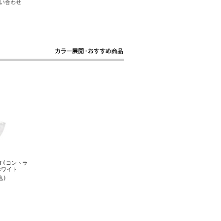
ST(コントラ
ホワイト
込)