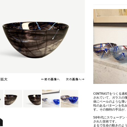
CONTRASTをつく
されていて、ガラスの
体にベールのような薄
性のあるパターンを生
す。その独特の手法が
50年代にスウェーデン
された技術です。
まるで生命の動きのよ