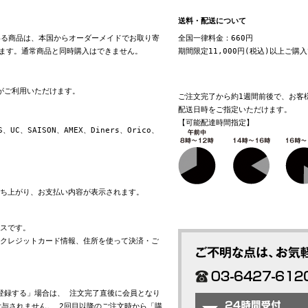
送料・配送について
る商品は、本国からオーダーメイドでお取り寄
全国一律料金：660円
ます。通常商品と同時購入はできません。
期間限定11,000円(税込)以上ご購
換がご利用いただけます。
ご注文完了から約1週間前後で、お客
配送日時をご指定いただけます。
【可能配達時間指定】
S、UC、SAISON、AMEX、Diners、Orico、
立ち上がり、お支払い内容が表示されます。
ビスです。
れたクレジットカード情報、住所を使って決済・ご
会員登録する」場合は、 注文完了直後に会員となり
与されません。 2回目以降のご注文時から「購