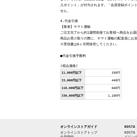
入ポイント」が付与されます。「会員登録ポイン
せん。
4.代金引換
【業者】ヤマト運輸
ご注文完了から約1週間前後でお客様へ商品をお届
商品お受け取りの際に、ヤマト運輸の配達員にお
※受領書は6ヶ月間保管してください。
■代金引換手数料
(税込価格)
11,000円以下
330円
33,000円以下
440円
110,000円以下
660円
330,000円以下
1,100円
オンラインストアガイド
KOSTA
オンラインストアトップ
KOSTA
会員登録
ドリン