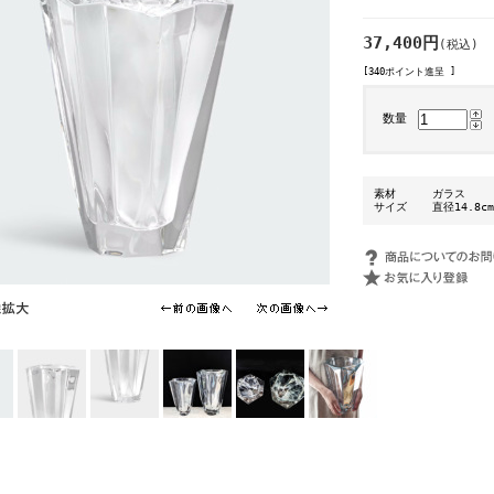
37,400円
(税込)
[340ポイント進呈 ]
数量
素材
ガラス
サイズ
直径14.8c