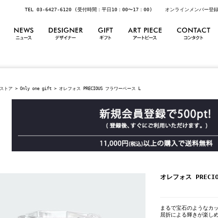
TEL 03-6427-6120 (受付時間：平日10：00〜17：00)
オンラインメンバー登
ストア
>
Only one gift
> オレフォス PRECIOUS フラワーベース L
オレフォス PRECI
まるで宝石のようなカッ
屈折による輝きが楽し