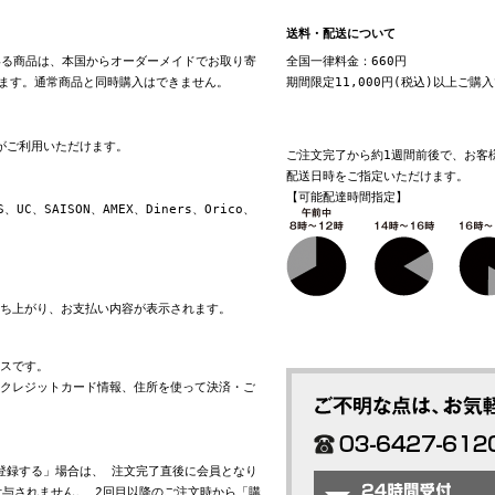
送料・配送について
る商品は、本国からオーダーメイドでお取り寄
全国一律料金：660円
ます。通常商品と同時購入はできません。
期間限定11,000円(税込)以上ご購
換がご利用いただけます。
ご注文完了から約1週間前後で、お客
配送日時をご指定いただけます。
【可能配達時間指定】
S、UC、SAISON、AMEX、Diners、Orico、
立ち上がり、お支払い内容が表示されます。
ビスです。
れたクレジットカード情報、住所を使って決済・ご
会員登録する」場合は、 注文完了直後に会員となり
与されません。 2回目以降のご注文時から「購