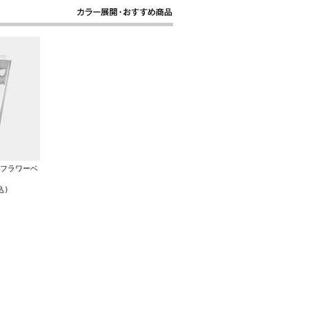
Sフラワーベ
込)