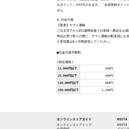
入ポイント」が付与されます。「会員登録ポイン
せん。
4.代金引換
【業者】ヤマト運輸
ご注文完了から約1週間前後でお客様へ商品をお届
商品お受け取りの際に、ヤマト運輸の配達員にお
※受領書は6ヶ月間保管してください。
■代金引換手数料
(税込価格)
11,000円以下
330円
33,000円以下
440円
110,000円以下
660円
330,000円以下
1,100円
オンラインストアガイド
KOSTA
オンラインストアトップ
KOSTA
会員登録
ドリン