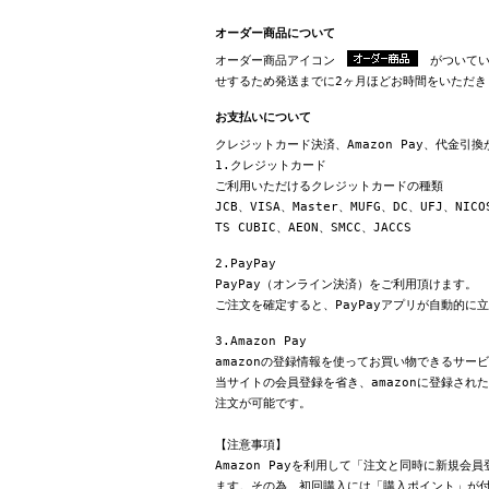
オーダー商品について
オーダー商品アイコン
がついてい
せするため発送までに2ヶ月ほどお時間をいただき
お支払いについて
クレジットカード決済、Amazon Pay、代金引
1.クレジットカード
ご利用いただけるクレジットカードの種類
JCB、VISA、Master、MUFG、DC、UFJ、NICO
TS CUBIC、AEON、SMCC、JACCS
2.PayPay
PayPay（オンライン決済）をご利用頂けます。
ご注文を確定すると、PayPayアプリが自動的に
3.Amazon Pay
amazonの登録情報を使ってお買い物できるサー
当サイトの会員登録を省き、amazonに登録さ
注文が可能です。
【注意事項】
Amazon Payを利用して「注文と同時に新規
ます。その為、初回購入には「購入ポイント」が付