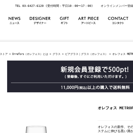
TEL 03-6427-6120 (受付時間：平日10：00〜17：00)
オンラインメンバー登
ストア
>
Orrefors（オレフォス）とは
>
グラス
>
ビアグラス｜グラス（オレフォス）
> オレフォス MET
オレフォス METR
オレフォスの新作、その名
ステムに伸びる黒い滴