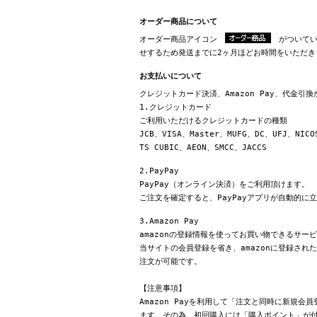
オーダー商品について
オーダー商品アイコン
がついてい
せするため発送までに2ヶ月ほどお時間をいただき
お支払いについて
クレジットカード決済、Amazon Pay、代金引
1.クレジットカード
ご利用いただけるクレジットカードの種類
JCB、VISA、Master、MUFG、DC、UFJ、NICO
TS CUBIC、AEON、SMCC、JACCS
2.PayPay
PayPay（オンライン決済）をご利用頂けます。
ご注文を確定すると、PayPayアプリが自動的に
3.Amazon Pay
amazonの登録情報を使ってお買い物できるサー
当サイトの会員登録を省き、amazonに登録さ
注文が可能です。
【注意事項】
Amazon Payを利用して「注文と同時に新規
ます。その為、初回購入には「購入ポイント」が付