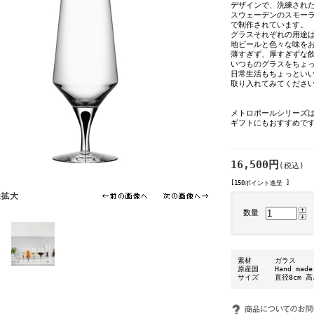
デザインで、洗練され
スウェーデンのスモー
で制作されています。
グラスそれぞれの用途は
地ビールと色々な味を
薄すぎず、厚すぎずな
いつものグラスをちょ
日常生活もちょっといい
取り入れてみてくださ
メトロポールシリーズ
ギフトにもおすすめで
16,500円
(税込)
[150ポイント進呈 ]
数量
素材
ガラス
原産国
Hand mad
サイズ
直径8cm 高