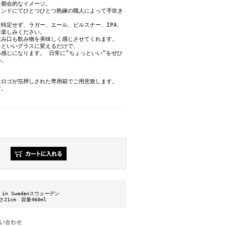
た都会的なイメージ。
ランドにてひとつひとつ熟練の職人によって手吹き
特定せず、ラガー、エール、ピルスナー、IPA、
お楽しみください。
飲み口も飲み物を美味しく感じさせてくれます。
っといいグラスに変えるだけで、
感じになります。 日常に”ちょっといい”をぜひ
い。
はロゴが箔押しされた専用箱でご用意致します。
す。
e in Swedenスウェーデン
さ21cm 容量460ml