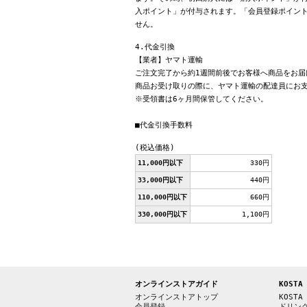
入ポイント」が付与されます。「会員登録ポイン
せん。
4.代金引換
【業者】ヤマト運輸
ご注文完了から約1週間前後でお客様へ商品をお届
商品お受け取りの際に、ヤマト運輸の配達員にお
※受領書は6ヶ月間保管してください。
■代金引換手数料
(税込価格)
11,000円以下
330円
33,000円以下
440円
110,000円以下
660円
330,000円以下
1,100円
オンラインストアガイド
KOSTA
オンラインストアトップ
KOSTA
会員登録
ドリン