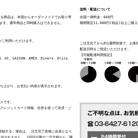
送料・配送について
る商品は、本国からオーダーメイドでお取り寄
全国一律料金：660円
ます。通常商品と同時購入はできません。
期間限定11,000円(税込)以上ご購
換がご利用いただけます。
ご注文完了から約1週間前後で、お客
配送日時をご指定いただけます。
【可能配達時間指定】
S、UC、SAISON、AMEX、Diners、Orico、
立ち上がり、お支払い内容が表示されます。
ビスです。
れたクレジットカード情報、住所を使って決済・ご
会員登録する」場合は、 注文完了直後に会員となり
与されません。 2回目以降のご注文時から「購