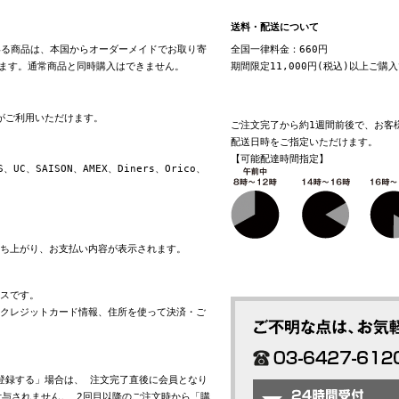
送料・配送について
る商品は、本国からオーダーメイドでお取り寄
全国一律料金：660円
ます。通常商品と同時購入はできません。
期間限定11,000円(税込)以上ご購
換がご利用いただけます。
ご注文完了から約1週間前後で、お客
配送日時をご指定いただけます。
【可能配達時間指定】
S、UC、SAISON、AMEX、Diners、Orico、
立ち上がり、お支払い内容が表示されます。
ビスです。
れたクレジットカード情報、住所を使って決済・ご
会員登録する」場合は、 注文完了直後に会員となり
与されません。 2回目以降のご注文時から「購