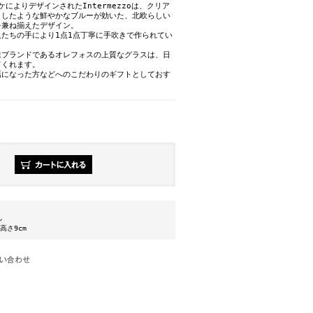
によりデザインされたIntermezzoは、クリア
としたような鮮やかなブルーが効いた、北欧らしい
を兼ね揃えたデザイン。
たちの手により1点1点丁寧に手吹きで作られてい
達ブランドであるオレフォスの上質なグラスは、日
てくれます。
話になった方などへのこだわりのギフトとしておす
ン
 高さ9cm