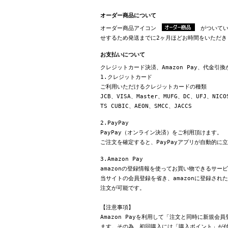
オーダー商品について
オーダー商品アイコン
がついてい
せするため発送までに2ヶ月ほどお時間をいただき
お支払いについて
クレジットカード決済、Amazon Pay、代金引
1.クレジットカード
ご利用いただけるクレジットカードの種類
JCB、VISA、Master、MUFG、DC、UFJ、NICO
TS CUBIC、AEON、SMCC、JACCS
2.PayPay
PayPay（オンライン決済）をご利用頂けます。
ご注文を確定すると、PayPayアプリが自動的に
3.Amazon Pay
amazonの登録情報を使ってお買い物できるサー
当サイトの会員登録を省き、amazonに登録さ
注文が可能です。
【注意事項】
Amazon Payを利用して「注文と同時に新規
ます。その為、初回購入には「購入ポイント」が付