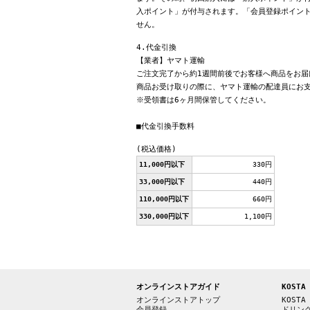
入ポイント」が付与されます。「会員登録ポイン
せん。
4.代金引換
【業者】ヤマト運輸
ご注文完了から約1週間前後でお客様へ商品をお届
商品お受け取りの際に、ヤマト運輸の配達員にお
※受領書は6ヶ月間保管してください。
■代金引換手数料
(税込価格)
11,000円以下
330円
33,000円以下
440円
110,000円以下
660円
330,000円以下
1,100円
オンラインストアガイド
KOSTA
オンラインストアトップ
KOSTA
会員登録
ドリン