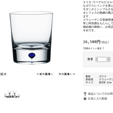
エリカ･ラーゲルビエルケ
なガラスにインクを落
モダンさとシンプルさ
オレフォスの熟練の職人
ます。
スウェーデン王室御用
常に特別感をもたらし
御結婚の御祝い、お世
すめです。
16,500円
(税込)
[150ポイント進呈 ]
数量
素材
ガラス
原産国
スウェーデ
サイズ
直径8.2cm