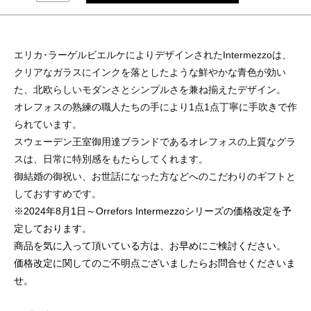
エリカ･ラーゲルビエルケによりデザインされたIntermezzoは、
クリアなガラスにインクを落としたような鮮やかな青色が効い
た、北欧らしいモダンさとシンプルさを兼ね揃えたデザイン。
オレフォスの熟練の職人たちの手により1点1点丁寧に手吹きで作
られています。
スウェーデン王室御用達ブランドであるオレフォスの上質なグラ
スは、日常に特別感をもたらしてくれます。
御結婚の御祝い、お世話になった方などへのこだわりのギフトと
しておすすめです。
※2024年8月1日～Orrefors Intermezzoシリーズの価格改定を予
定しております。
商品を気に入って頂いている方は、お早めにご検討ください。
価格改定に関してのご不明点ございましたらお問合せくださいま
せ。