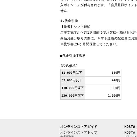
入ポイント」が付与されます。「会員登録ポイン
せん。
4.代金引換
【業者】ヤマト運輸
ご注文完了から約1週間前後でお客様へ商品をお届
商品お受け取りの際に、ヤマト運輸の配達員にお
※受領書は6ヶ月間保管してください。
■代金引換手数料
(税込価格)
11,000円以下
330円
33,000円以下
440円
110,000円以下
660円
330,000円以下
1,100円
オンラインストアガイド
KOSTA
オンラインストアトップ
KOSTA
会員登録
ドリン