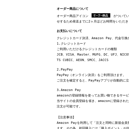
オーダー商品について
オーダー商品アイコン
がついてい
せするため発送までに2ヶ月ほどお時間をいただき
お支払いについて
クレジットカード決済、Amazon Pay、代金引
1.クレジットカード
ご利用いただけるクレジットカードの種類
JCB、VISA、Master、MUFG、DC、UFJ、NICO
TS CUBIC、AEON、SMCC、JACCS
2.PayPay
PayPay（オンライン決済）をご利用頂けます。
ご注文を確定すると、PayPayアプリが自動的に
3.Amazon Pay
amazonの登録情報を使ってお買い物できるサー
当サイトの会員登録を省き、amazonに登録さ
注文が可能です。
【注意事項】
Amazon Payを利用して「注文と同時に新規
ます。その為、初回購入には「購入ポイント」が付