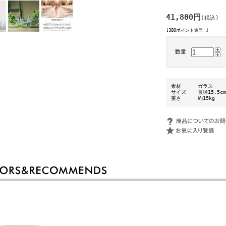
41,800円
(税込)
[380ポイント進呈 ]
数量
素材
ガラス
サイズ
直径15.5c
重さ
約15kg