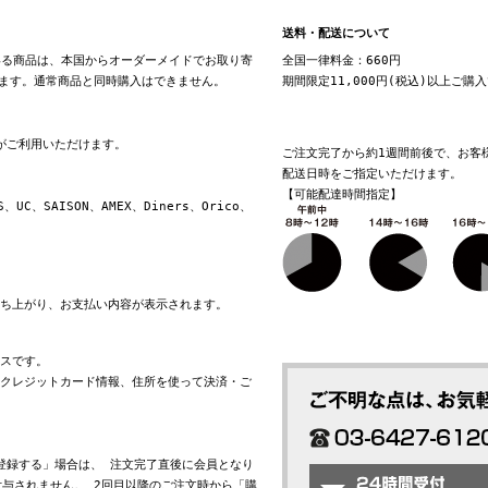
送料・配送について
る商品は、本国からオーダーメイドでお取り寄
全国一律料金：660円
ます。通常商品と同時購入はできません。
期間限定11,000円(税込)以上ご購
換がご利用いただけます。
ご注文完了から約1週間前後で、お客
配送日時をご指定いただけます。
【可能配達時間指定】
S、UC、SAISON、AMEX、Diners、Orico、
立ち上がり、お支払い内容が表示されます。
ビスです。
れたクレジットカード情報、住所を使って決済・ご
会員登録する」場合は、 注文完了直後に会員となり
与されません。 2回目以降のご注文時から「購