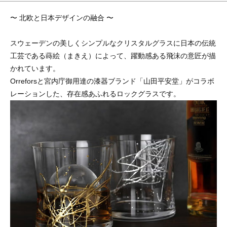
〜 北欧と日本デザインの融合 〜
スウェーデンの美しくシンプルなクリスタルグラスに日本の伝統
工芸である蒔絵（まきえ）によって、躍動感ある飛沫の意匠が描
かれています。
Orreforsと宮内庁御用達の漆器ブランド「山田平安堂」がコラボ
レーションした、存在感あふれるロックグラスです。