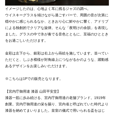
イメージしたのは、心地よく耳に残るジャズの調べ。
ウイスキーグラスを傾けながら過ごすバーで、周囲の音が次第に
穏やかに感じられるなか、ときおり心に鮮やかに響く、アドリブ
による独創的でクリアな旋律。そんな「夜明けの余韻」を表現し
ました。グラスの中で氷が奏でる音色とともに、至福のひととき
をお過ごしいただけます。
金彩は左下から、銀彩は右上から蒔絵を施しています。並べてい
ただくと、しぶき模様が対角線上につながるかのような、躍動感
あるデザインをお楽しみいただけます。
※こちらは1Pでの販売となります。
【宮内庁御用達 漆器 山田平安堂】
漆器一筋に歩み続ける、宮内庁御用達の老舗ブランド。1919年
創業。宮内庁御用達の栄を賜り、宮内省と呼ばれていた時代より
漆器を納めてまいりました。皇室の儀式で用いられる盃をはじ