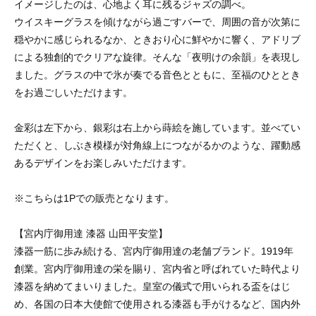
イメージしたのは、心地よく耳に残るジャズの調べ。
ウイスキーグラスを傾けながら過ごすバーで、周囲の音が次第に
穏やかに感じられるなか、ときおり心に鮮やかに響く、アドリブ
による独創的でクリアな旋律。そんな「夜明けの余韻」を表現し
ました。グラスの中で氷が奏でる音色とともに、至福のひととき
をお過ごしいただけます。
金彩は左下から、銀彩は右上から蒔絵を施しています。並べてい
ただくと、しぶき模様が対角線上につながるかのような、躍動感
あるデザインをお楽しみいただけます。
※こちらは1Pでの販売となります。
【宮内庁御用達 漆器 山田平安堂】
漆器一筋に歩み続ける、宮内庁御用達の老舗ブランド。1919年
創業。宮内庁御用達の栄を賜り、宮内省と呼ばれていた時代より
漆器を納めてまいりました。皇室の儀式で用いられる盃をはじ
め、各国の日本大使館で使用される漆器も手がけるなど、国内外