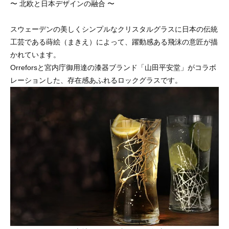
〜 北欧と日本デザインの融合 〜
スウェーデンの美しくシンプルなクリスタルグラスに日本の伝統
工芸である蒔絵（まきえ）によって、躍動感ある飛沫の意匠が描
かれています。
Orreforsと宮内庁御用達の漆器ブランド「山田平安堂」がコラボ
レーションした、存在感あふれるロックグラスです。