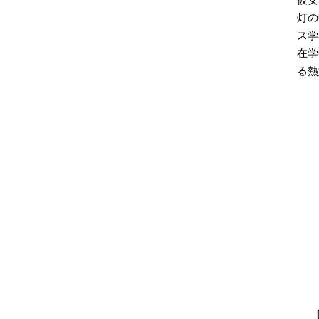
灯の
ス学
在学
る熱