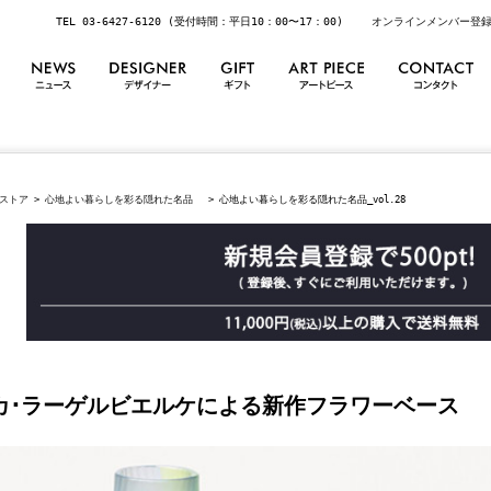
TEL 03-6427-6120 (受付時間：平日10：00〜17：00)
オンラインメンバー登
ストア
>
心地よい暮らしを彩る隠れた名品
> 心地よい暮らしを彩る隠れた名品_vol.28
カ･ラーゲルビエルケによる新作フラワーベース