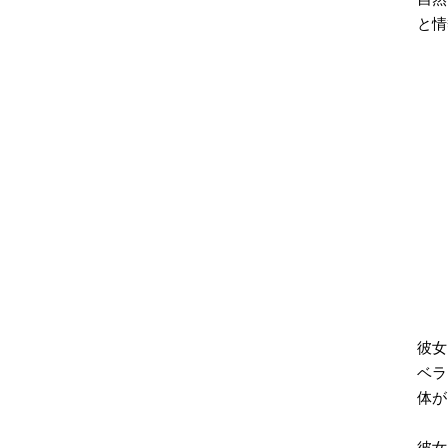
と情
彼女
ベラ
体が
彼女