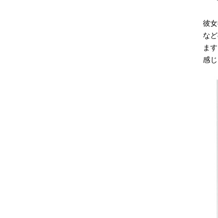
彼女
など
ます
感じ