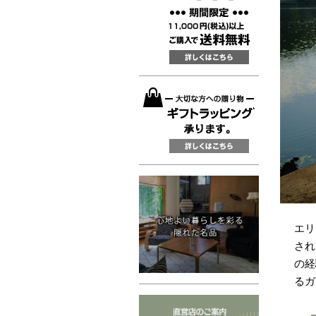
エリ
され
の経
るガ