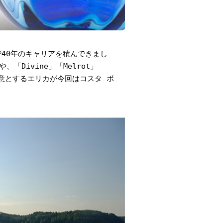
rs で40年のキャリアを積んできまし
、「Divine」「Melrot」
得意とするエリカが今回はコスタ ボ