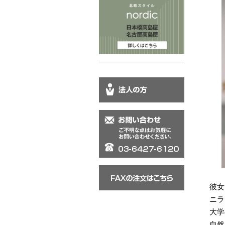
彼女
ニラ
大学
自然