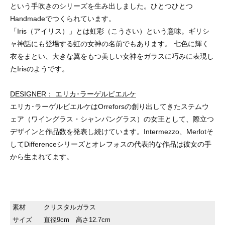
という手吹きのシリーズを生み出しました。ひとつひとつ
Handmadeでつくられています。
「Iris（アイリス）」とは虹彩（こうさい）という意味。ギリシ
ャ神話にも登場する虹の女神の名前でもあります。 七色に輝く
衣をまとい、大きな翼をもつ美しい女神をガラスに巧みに表現し
たIrisのようです。
DESIGNER： エリカ･ラーゲルビエルケ
エリカ･ラーゲルビエルケはOrreforsの創り出してきたステムウ
ェア（ワイングラス・シャンパングラス）の女王として、際立つ
デザインと作品数を発表し続けています。Intermezzo、Merlotそ
してDifferenceシリーズとオレフォスの代表的な作品は彼女の手
から生まれてます。
素材
クリスタルガラス
サイズ
直径9cm 高さ12.7cm