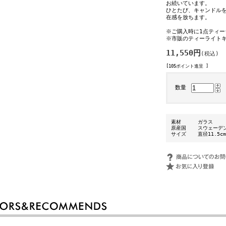
お続いています。
ひとたび、キャンドル
在感を放ちます。
※ご購入時に1点ティ
※市販のティーライト
11,550円
(税込)
[105ポイント進呈 ]
数量
素材
ガラス
原産国
スウェーデ
サイズ
直径11.5c