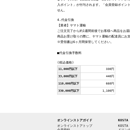
入ポイント」が付与されます。「会員登録ポイン
せん。
4.代金引換
【業者】ヤマト運輸
ご注文完了から約1週間前後でお客様へ商品をお届
商品お受け取りの際に、ヤマト運輸の配達員にお
※受領書は6ヶ月間保管してください。
■代金引換手数料
(税込価格)
11,000円以下
330円
33,000円以下
440円
110,000円以下
660円
330,000円以下
1,100円
オンラインストアガイド
KOSTA
オンラインストアトップ
KOSTA
会員登録
ドリン