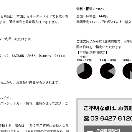
送料・配送について
る商品は、本国からオーダーメイドでお取り寄
全国一律料金：660円
ます。通常商品と同時購入はできません。
期間限定11,000円(税込)以上ご購
換がご利用いただけます。
ご注文完了から約1週間前後で、お客
配送日時をご指定いただけます。
【可能配達時間指定】
S、UC、SAISON、AMEX、Diners、Orico、
立ち上がり、お支払い内容が表示されます。
ビスです。
れたクレジットカード情報、住所を使って決済・ご
会員登録する」場合は、 注文完了直後に会員となり
与されません。 2回目以降のご注文時から「購