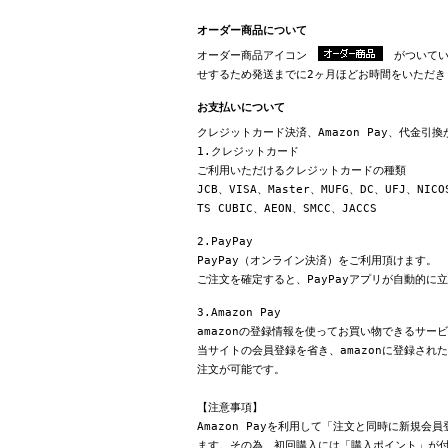
オーダー商品について
オーダー商品アイコン
がついてい
せするため発送までに2ヶ月ほどお時間をいただき
お支払いについて
クレジットカード決済、Amazon Pay、代金引
1.クレジットカード
ご利用いただけるクレジットカードの種類
JCB、VISA、Master、MUFG、DC、UFJ、NICO
TS CUBIC、AEON、SMCC、JACCS
2.PayPay
PayPay（オンライン決済）をご利用頂けます。
ご注文を確定すると、PayPayアプリが自動的に
3.Amazon Pay
amazonの登録情報を使ってお買い物できるサー
当サイトの会員登録を省き、amazonに登録さ
注文が可能です。
【注意事項】
Amazon Payを利用して「注文と同時に新規
ます。その為、初回購入には「購入ポイント」が付