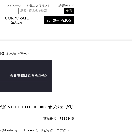
録
マイページ
お気に入りリスト
ご利用ガイド
BLOOD オブジェ グリーン
 STILL LIFE BLOOD オブジェ グリ
商品番号 7090946
ナーのLudvig Löfgren〈ルドビック・ロフグレ