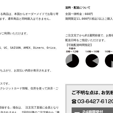
送料・配送について
る商品は、本国からオーダーメイドでお取り寄
全国一律料金：660円
ます。通常商品と同時購入はできません。
期間限定11,000円(税込)以上ご購
換がご利用いただけます。
ご注文完了から約1週間前後で、お客
配送日時をご指定いただけます。
【可能配達時間指定】
S、UC、SAISON、AMEX、Diners、Orico、
立ち上がり、お支払い内容が表示されます。
ビスです。
れたクレジットカード情報、住所を使って決済・ご
会員登録する」場合は、 注文完了直後に会員となり
与されません。 2回目以降のご注文時から「購