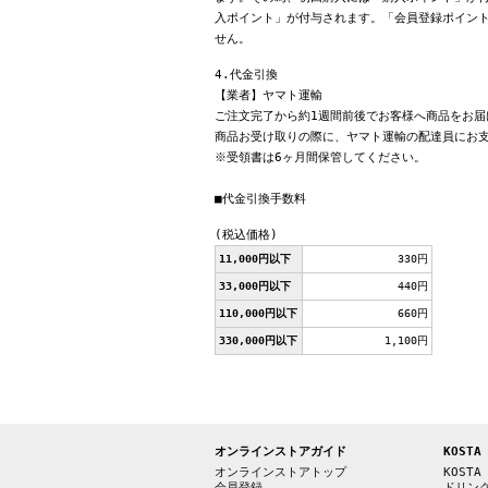
入ポイント」が付与されます。「会員登録ポイン
せん。
4.代金引換
【業者】ヤマト運輸
ご注文完了から約1週間前後でお客様へ商品をお届
商品お受け取りの際に、ヤマト運輸の配達員にお
※受領書は6ヶ月間保管してください。
■代金引換手数料
(税込価格)
11,000円以下
330円
33,000円以下
440円
110,000円以下
660円
330,000円以下
1,100円
オンラインストアガイド
KOSTA
オンラインストアトップ
KOSTA
会員登録
ドリン