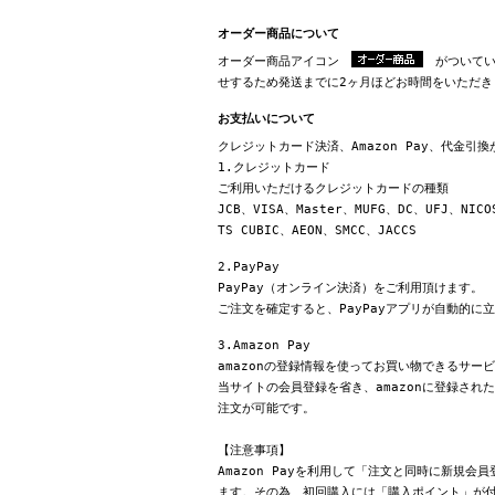
オーダー商品について
オーダー商品アイコン
がついてい
せするため発送までに2ヶ月ほどお時間をいただき
お支払いについて
クレジットカード決済、Amazon Pay、代金引
1.クレジットカード
ご利用いただけるクレジットカードの種類
JCB、VISA、Master、MUFG、DC、UFJ、NICO
TS CUBIC、AEON、SMCC、JACCS
2.PayPay
PayPay（オンライン決済）をご利用頂けます。
ご注文を確定すると、PayPayアプリが自動的に
3.Amazon Pay
amazonの登録情報を使ってお買い物できるサー
当サイトの会員登録を省き、amazonに登録さ
注文が可能です。
【注意事項】
Amazon Payを利用して「注文と同時に新規
ます。その為、初回購入には「購入ポイント」が付