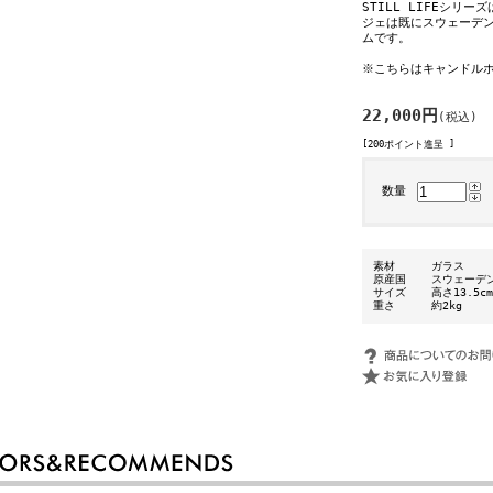
STILL LIFEシリ
ジェは既にスウェーデ
ムです。
※こちらはキャンドル
22,000円
(税込)
[200ポイント進呈 ]
数量
素材
ガラス
原産国
スウェーデ
サイズ
高さ13.5c
重さ
約2kg