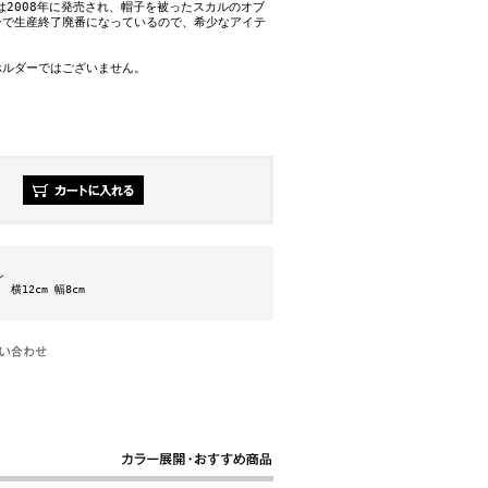
ーズは2008年に発売され、帽子を被ったスカルのオブ
ンで生産終了廃番になっているので、希少なアイテ
ホルダーではございません。
ン
m 横12cm 幅8cm