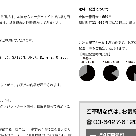
送料・配送について
る商品は、本国からオーダーメイドでお取り寄
全国一律料金：660円
ます。通常商品と同時購入はできません。
期間限定11,000円(税込)以上ご購
換がご利用いただけます。
ご注文完了から約1週間前後で、お客
配送日時をご指定いただけます。
【可能配達時間指定】
S、UC、SAISON、AMEX、Diners、Orico、
立ち上がり、お支払い内容が表示されます。
ビスです。
れたクレジットカード情報、住所を使って決済・ご
会員登録する」場合は、 注文完了直後に会員となり
与されません。 2回目以降のご注文時から「購