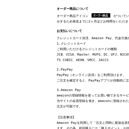
オーダー商品について
オーダー商品アイコン
がついてい
せするため発送までに2ヶ月ほどお時間をいただき
お支払いについて
クレジットカード決済、Amazon Pay、代金引
1.クレジットカード
ご利用いただけるクレジットカードの種類
JCB、VISA、Master、MUFG、DC、UFJ、NICO
TS CUBIC、AEON、SMCC、JACCS
2.PayPay
PayPay（オンライン決済）をご利用頂けます。
ご注文を確定すると、PayPayアプリが自動的に
3.Amazon Pay
amazonの登録情報を使ってお買い物できるサー
当サイトの会員登録を省き、amazonに登録さ
注文が可能です。
【注意事項】
Amazon Payを利用して「注文と同時に新規
ます。その為、初回購入には「購入ポイント」が付