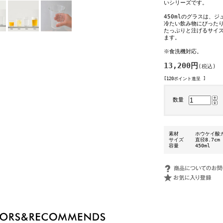
いシリーズです。
450mlのグラスは、
冷たい飲み物にぴった
たっぷりと注げるサイ
ます。
※食洗機対応。
13,200円
(税込)
[120ポイント進呈 ]
数量
素材
ホウケイ酸
サイズ
直径8.7cm
容量
450ml