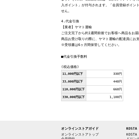
入ポイント」が付与されます。「会員登録ポイン
せん。
4.代金引換
【業者】ヤマト運輸
ご注文完了から約1週間前後でお客様へ商品をお届
商品お受け取りの際に、ヤマト運輸の配達員にお
※受領書は6ヶ月間保管してください。
■代金引換手数料
(税込価格)
11,000円以下
330円
33,000円以下
440円
110,000円以下
660円
330,000円以下
1,100円
オンラインストアガイド
KOSTA
オンラインストアトップ
KOSTA
会員登録
ドリン