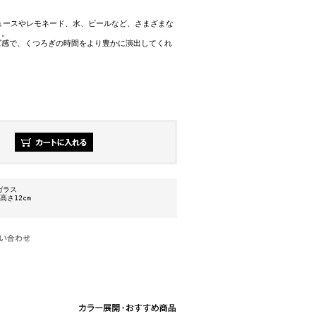
ジュースやレモネード、水、ビールなど、さまざまな
り。
ズ感で、くつろぎの時間をより豊かに演出してくれ
ガラス
 高さ12cm