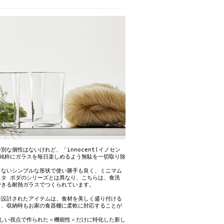
別な個性はないけれど、「innocent(イノセン
り純粋にガラスを毎日楽しめるよう無駄を一切取り除
。
こないシンプルな形状で使い勝手も良く、ミニマム
スタ ボダのシリーズとは異なり、こちらは、食洗
できる耐熱ガラスでつくられています。
ン設計されたアイテムは、食材を美しく盛り付ける
く、収納時もお家の食器棚に柔軟に対応することが
新しい視点で作られた＜機能性＞だけに特化した新し