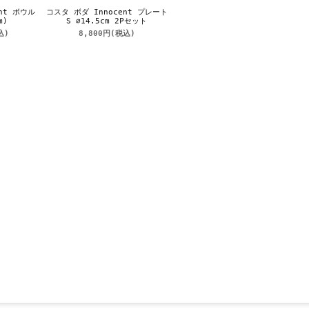
nt ボウル
コスタ ボダ Innocent プレート
m)
S ⌀14.5cm 2Pセット
込)
8,800円
(税込)