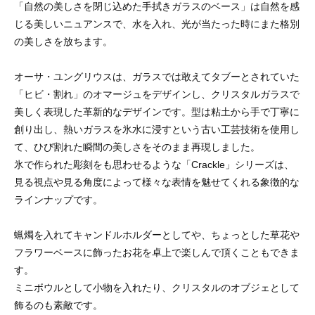
「自然の美しさを閉じ込めた手拭きガラスのベース」は自然を感
じる美しいニュアンスで、水を入れ、光が当たった時にまた格別
の美しさを放ちます。
オーサ・ユングリウスは、ガラスでは敢えてタブーとされていた
「ヒビ・割れ」のオマージュをデザインし、クリスタルガラスで
美しく表現した革新的なデザインです。型は粘土から手で丁寧に
創り出し、熱いガラスを氷水に浸すという古い工芸技術を使用し
て、ひび割れた瞬間の美しさをそのまま再現しました。
氷で作られた彫刻をも思わせるような「Crackle」シリーズは、
見る視点や見る角度によって様々な表情を魅せてくれる象徴的な
ラインナップです。
蝋燭を入れてキャンドルホルダーとしてや、ちょっとした草花や
フラワーベースに飾ったお花を卓上で楽しんで頂くこともできま
す。
ミニボウルとして小物を入れたり、クリスタルのオブジェとして
飾るのも素敵です。