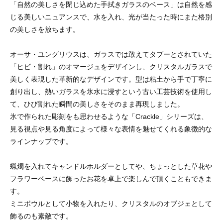
「自然の美しさを閉じ込めた手拭きガラスのベース」は自然を感
じる美しいニュアンスで、水を入れ、光が当たった時にまた格別
の美しさを放ちます。
オーサ・ユングリウスは、ガラスでは敢えてタブーとされていた
「ヒビ・割れ」のオマージュをデザインし、クリスタルガラスで
美しく表現した革新的なデザインです。型は粘土から手で丁寧に
創り出し、熱いガラスを氷水に浸すという古い工芸技術を使用し
て、ひび割れた瞬間の美しさをそのまま再現しました。
氷で作られた彫刻をも思わせるような「Crackle」シリーズは、
見る視点や見る角度によって様々な表情を魅せてくれる象徴的な
ラインナップです。
蝋燭を入れてキャンドルホルダーとしてや、ちょっとした草花や
フラワーベースに飾ったお花を卓上で楽しんで頂くこともできま
す。
ミニボウルとして小物を入れたり、クリスタルのオブジェとして
飾るのも素敵です。