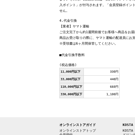
入ポイント」が付与されます。「会員登録ポイン
せん。
4.代金引換
【業者】ヤマト運輸
ご注文完了から約1週間前後でお客様へ商品をお届
商品お受け取りの際に、ヤマト運輸の配達員にお
※受領書は6ヶ月間保管してください。
■代金引換手数料
(税込価格)
11,000円以下
330円
33,000円以下
440円
110,000円以下
660円
330,000円以下
1,100円
オンラインストアガイド
KOSTA
オンラインストアトップ
KOSTA
会員登録
ドリン