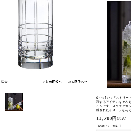
Orrefors「ストリ
躍するアイテムをそろ
インです。スクエアカ
練されたイメージを与
13,200円
(税込)
[120ポイント進呈 ]