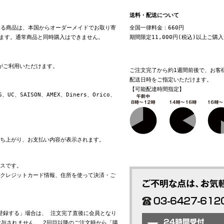
送料・配送について
る商品は、本国からオーダーメイドでお取り寄
全国一律料金：660円
ます。通常商品と同時購入はできません。
期間限定11,000円(税込)以上ご購
換がご利用いただけます。
ご注文完了から約1週間前後で、お客
配送日時をご指定いただけます。
【可能配達時間指定】
S、UC、SAISON、AMEX、Diners、Orico、
立ち上がり、お支払い内容が表示されます。
ビスです。
れたクレジットカード情報、住所を使って決済・ご
会員登録する」場合は、 注文完了直後に会員となり
与されません。 2回目以降のご注文時から「購