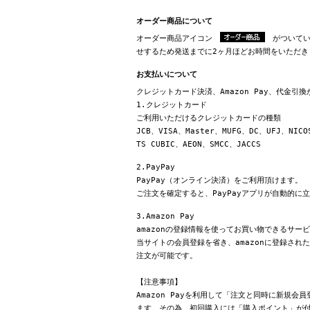
オーダー商品について
オーダー商品アイコン
がついてい
せするため発送までに2ヶ月ほどお時間をいただき
お支払いについて
クレジットカード決済、Amazon Pay、代金引
1.クレジットカード
ご利用いただけるクレジットカードの種類
JCB、VISA、Master、MUFG、DC、UFJ、NICO
TS CUBIC、AEON、SMCC、JACCS
2.PayPay
PayPay（オンライン決済）をご利用頂けます。
ご注文を確定すると、PayPayアプリが自動的に
3.Amazon Pay
amazonの登録情報を使ってお買い物できるサー
当サイトの会員登録を省き、amazonに登録さ
注文が可能です。
【注意事項】
Amazon Payを利用して「注文と同時に新規
ます。その為、初回購入には「購入ポイント」が付