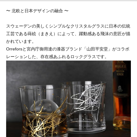
〜 北欧と日本デザインの融合 〜
スウェーデンの美しくシンプルなクリスタルグラスに日本の伝統
工芸である蒔絵（まきえ）によって、躍動感ある飛沫の意匠が描
かれています。
Orreforsと宮内庁御用達の漆器ブランド「山田平安堂」がコラボ
レーションした、存在感あふれるロックグラスです。