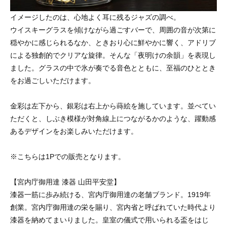
イメージしたのは、心地よく耳に残るジャズの調べ。
ウイスキーグラスを傾けながら過ごすバーで、周囲の音が次第に
穏やかに感じられるなか、ときおり心に鮮やかに響く、アドリブ
による独創的でクリアな旋律。そんな「夜明けの余韻」を表現し
ました。グラスの中で氷が奏でる音色とともに、至福のひととき
をお過ごしいただけます。
金彩は左下から、銀彩は右上から蒔絵を施しています。並べてい
ただくと、しぶき模様が対角線上につながるかのような、躍動感
あるデザインをお楽しみいただけます。
※こちらは1Pでの販売となります。
【宮内庁御用達 漆器 山田平安堂】
漆器一筋に歩み続ける、宮内庁御用達の老舗ブランド。1919年
創業。宮内庁御用達の栄を賜り、宮内省と呼ばれていた時代より
漆器を納めてまいりました。皇室の儀式で用いられる盃をはじ