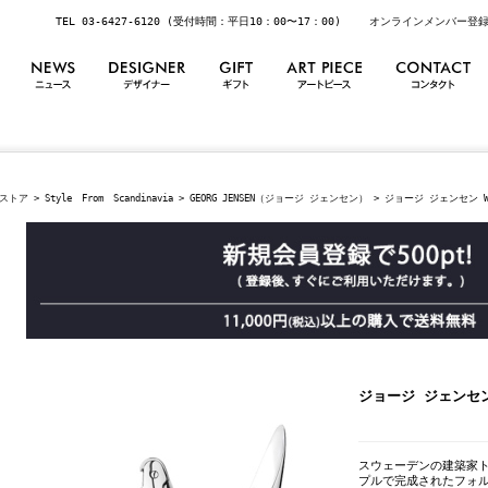
TEL 03-6427-6120 (受付時間：平日10：00〜17：00)
オンラインメンバー登
ストア
>
Style From Scandinavia
>
GEORG JENSEN（ジョージ ジェンセン）
> ジョージ ジェンセン W
ジョージ ジェンセン
スウェーデンの建築家
プルで完成されたフォ