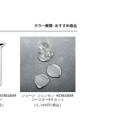
NE&BAR
ジョージ ジェンセン WINE&BAR
ー
コースター4Ｐセット
込)
13,200円
(税込)