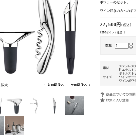
ポワラーのセット。
ワイン好きの方へのギ
27,500円
(税込)
[250ポイント進呈 ]
数量
ステンレス
素材
性エラスト
ボトルストッパ
サイズ
ワインオープ
ワインポワラ