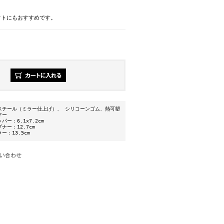
フトにもおすすめです。
スチール（ミラー仕上げ）、 シリコーンゴム、熱可塑
マー
ー：6.1x7.2cm
ナー：12.7cm
ー：13.5cm