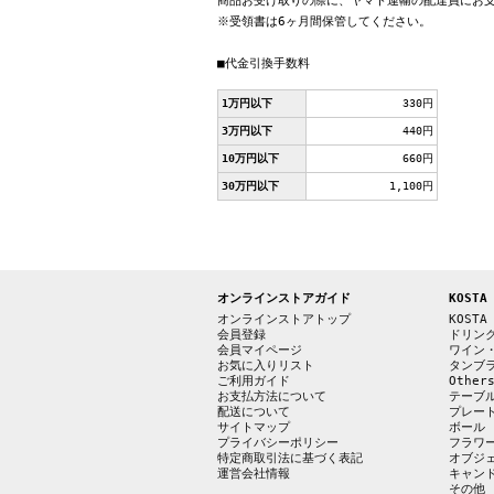
商品お受け取りの際に、ヤマト運輸の配達員にお
※受領書は6ヶ月間保管してください。
■代金引換手数料
1万円以下
330円
3万円以下
440円
10万円以下
660円
30万円以下
1,100円
オンラインストアガイド
KOSTA
オンラインストアトップ
KOSTA
会員登録
ドリン
会員マイページ
ワイン
お気に入りリスト
タンブ
ご利用ガイド
Other
お支払方法について
テーブ
配送について
プレー
サイトマップ
ボール
プライバシーポリシー
フラワ
特定商取引法に基づく表記
オブジ
運営会社情報
キャン
その他