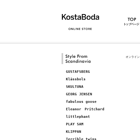
オンライン
GUSTAFSBERG
Klässbols
SKULTUNA
GEORG JENSEN
fabulous goose
Eleanor Pritchard
littlephant
PLAY SAM
KLIPPAN
Terrible twins