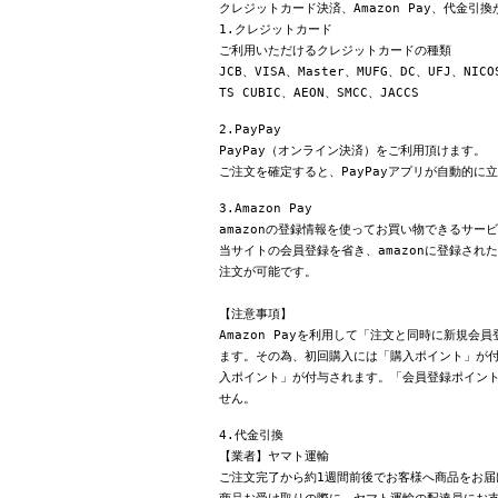
クレジットカード決済、Amazon Pay、代金引
1.クレジットカード
ご利用いただけるクレジットカードの種類
JCB、VISA、Master、MUFG、DC、UFJ、NICO
TS CUBIC、AEON、SMCC、JACCS
2.PayPay
PayPay（オンライン決済）をご利用頂けます。
ご注文を確定すると、PayPayアプリが自動的に
3.Amazon Pay
amazonの登録情報を使ってお買い物できるサー
当サイトの会員登録を省き、amazonに登録さ
注文が可能です。
【注意事項】
Amazon Payを利用して「注文と同時に新規
ます。その為、初回購入には「購入ポイント」が付
入ポイント」が付与されます。「会員登録ポイン
せん。
4.代金引換
【業者】ヤマト運輸
ご注文完了から約1週間前後でお客様へ商品をお届