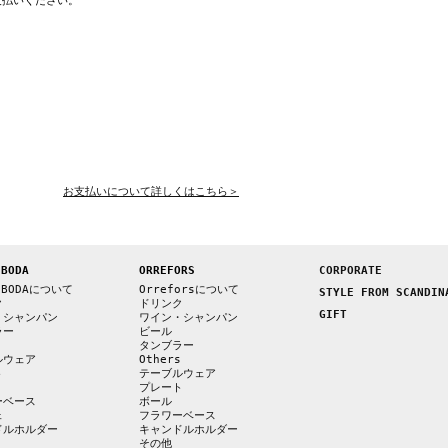
支払いください。
お支払いについて詳しくはこちら＞
 BODA
ORREFORS
CORPORATE
 BODAについて
Orreforsについて
STYLE FROM SCANDIN
ク
ドリンク
GIFT
・シャンパン
ワイン・シャンパン
ラー
ビール
s
タンブラー
ルウェア
Others
ト
テーブルウェア
プレート
ーベース
ボール
ェ
フラワーベース
ドルホルダー
キャンドルホルダー
その他