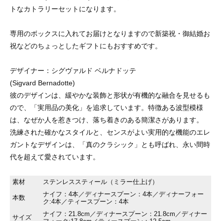
トなカトラリーセットになります。
専用のボックスに入れてお届けとなりますので新築祝・御結婚お
祝などのちょっとしたギフトにもおすすめです。
デザイナー：シグヴァルド ベルナドッテ
(Sigvard Bernadotte)
彼のデザインは、緩やかな装飾と形状が有機的な融合を見せるも
ので、「実用品の美化」を追求しています。特徴ある波型模様
は、なぜか人を惹きつけ、落ち着きのある簡潔さがあります。
洗練された確かなスタイルと、センスがよい実用的な機能のエレ
ガントなデザインは、「真のクラシック」とも呼ばれ、永い間時
代を超えて愛されています。
素材
ステンレススティール（ミラー仕上げ）
ナイフ：4本／ディナースプーン：4本／ディナーフォー
本数
ク:4本／ティースプーン：4本
ナイフ：21.8cm／ディナースプーン：21.8cm／ディナー
サイズ