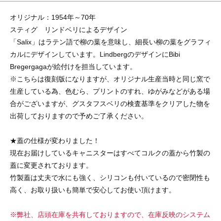
オリジナル：1954年～70年
スティグ リンドベリによるデザイン
「Salix」はラテン語で柳の葉を意味し、細長い柳の葉をグラフィ
カルにデザインしています。LindbergのデザインにBibi
Bregergagaが絵付けを担当しています。
※こちらは復刻版になりますが、オリジナル生産当時と同じ窯で
生産している為、色むら、プリントのすれ、ゆがみなどがある場
合がございますが、グスタフスベリの検査基準をクリアした物を
出荷しておりますので予めご了承ください。
★蓋の仕様が変わりました！
現在お届けしているキャニスターはすべてコルクの蓋から竹製の
蓋に変更されております。
竹製蓋は丈夫で水にも強く、シリコンも付いているので密閉性も
高く、お取り扱いも簡単で安心してお使い頂けます。
※弊社、店頭在庫を共有しておりますので、在庫反映のシステム