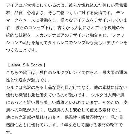
アイアユが大切にしているのは、彼らが惚れ込んだ美しい天然素
材、品質、心地よさ、そして物つくりに対する愛情です。 デン
マークをベースに活動をし、様々なアイテムをデザインしていま
す。 彼らのコンセプトは、古くから大切にされている現地の伝
統的な技術を、スカンジナビアのデザインと融合させ、 ファッ
ションの流行を超えてタイムレスでシンプルな美しいデザインを
つくることです。
【 aiayu Silk Socks 】
こちらの靴下は、独自のシルクブレンドで作られ、最大限の通気
性と快適さが魅力です。
シルクは光沢のある上品な見た目だけでなく、他の素材にはない
優れた機能も兼ね備えているのが魅力です。 シルクは人間の肌
にもっとも近い最も美しい繊維といわれています。そのため、皮
膚への刺激が少なく、敏感肌の人も安心して使える素材です。
他にも光沢感や肌触りの良さ、保温性・吸放湿性など、見た目、
機能性ともに優れています。 1年を通して履ける素材の靴下で
す。