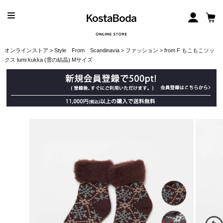
オンラインストア
>
Style From Scandinavia
>
ファッション
> from F もこもこソッ
クス lumi kukka (雪の結晶) Mサイズ