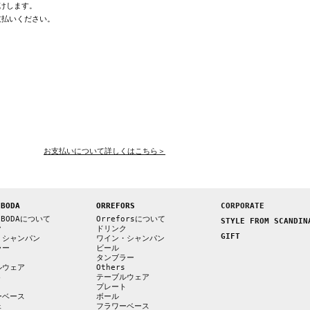
けします。
支払いください。
お支払いについて詳しくはこちら＞
 BODA
ORREFORS
CORPORATE
 BODAについて
Orreforsについて
STYLE FROM SCANDIN
ク
ドリンク
GIFT
・シャンパン
ワイン・シャンパン
ラー
ビール
s
タンブラー
ルウェア
Others
ト
テーブルウェア
プレート
ーベース
ボール
ェ
フラワーベース