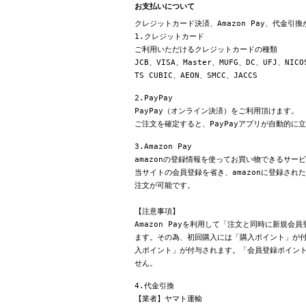
お支払いについて
クレジットカード決済、Amazon Pay、代金引
1.クレジットカード
ご利用いただけるクレジットカードの種類
JCB、VISA、Master、MUFG、DC、UFJ、NICO
TS CUBIC、AEON、SMCC、JACCS
2.PayPay
PayPay（オンライン決済）をご利用頂けます。
ご注文を確定すると、PayPayアプリが自動的に
3.Amazon Pay
amazonの登録情報を使ってお買い物できるサー
当サイトの会員登録を省き、amazonに登録さ
注文が可能です。
【注意事項】
Amazon Payを利用して「注文と同時に新規
ます。その為、初回購入には「購入ポイント」が付
入ポイント」が付与されます。「会員登録ポイン
せん。
4.代金引換
【業者】ヤマト運輸