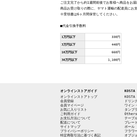
ご注文完了から約1週間前後でお客様へ商品をお届
商品お受け取りの際に、ヤマト運輸の配達員にお
※受領書は6ヶ月間保管してください。
■代金引換手数料
1万円以下
330円
3万円以下
440円
10万円以下
660円
30万円以下
1,100円
オンラインストアガイド
KOSTA
オンラインストアトップ
KOSTA
会員登録
ドリン
会員マイページ
ワイン
お気に入りリスト
タンブ
ご利用ガイド
Other
お支払方法について
テーブ
配送について
プレー
サイトマップ
ボール
プライバシーポリシー
フラワ
特定商取引法に基づく表記
オブジ