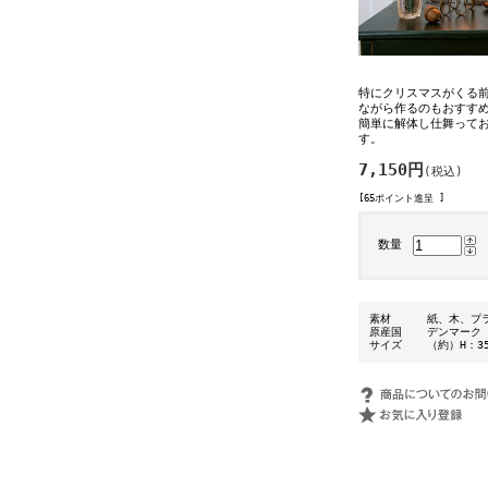
特にクリスマスがくる
ながら作るのもおすす
簡単に解体し仕舞って
す。
7,150円
(税込)
[65ポイント進呈 ]
数量
素材
紙、木、プ
原産国
デンマーク
サイズ
（約）H：35