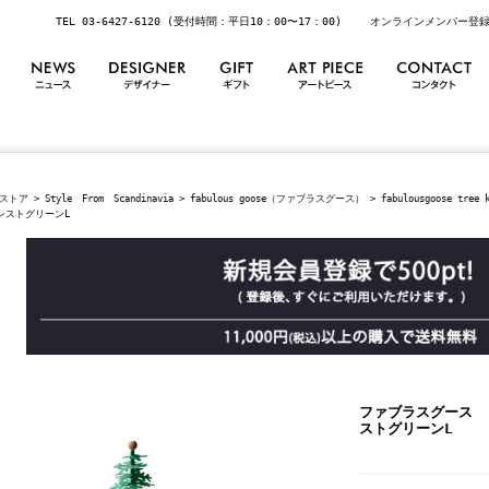
TEL 03-6427-6120 (受付時間：平日10：00〜17：00)
オンラインメンバー登
ストア
>
Style From Scandinavia
>
fabulous goose（ファブラスグース）
>
fabulousgoose tree 
ォレストグリーンL
ファブラスグース N
ストグリーンL