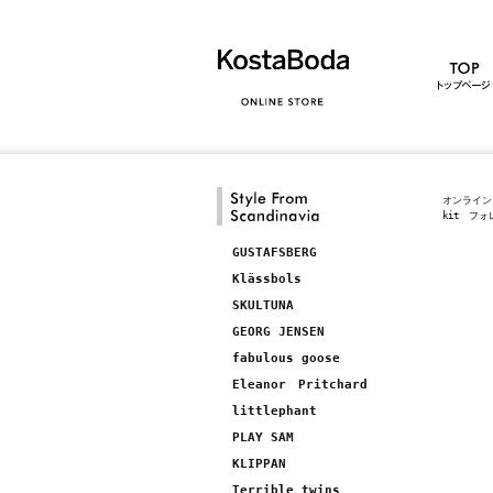
オンライン
kit フ
GUSTAFSBERG
Klässbols
SKULTUNA
GEORG JENSEN
fabulous goose
Eleanor Pritchard
littlephant
PLAY SAM
KLIPPAN
Terrible twins