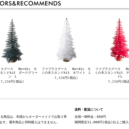
スグース Nordic モ
ファブラスグース Nordic モ
ファブラスグース No
タンドkit ダークグリー
ミの木スタンドkit ホワイト L
ミの木スタンドkit 
ン L
ドL
7,150円
(税込)
7,150円
(税込)
7,150円
(税込
送料・配送について
る商品は、本国からオーダーメイドでお取り寄
全国一律料金：660円
ます。通常商品と同時購入はできません。
期間限定11,000円(税込)以上ご購