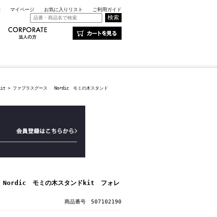
録
マイページ
お気に入りリスト
ご利用ガイド
kit
> ファブラスグース Nordic モミの木スタンド
ordic モミの木スタンドkit フォレ
商品番号 507102190