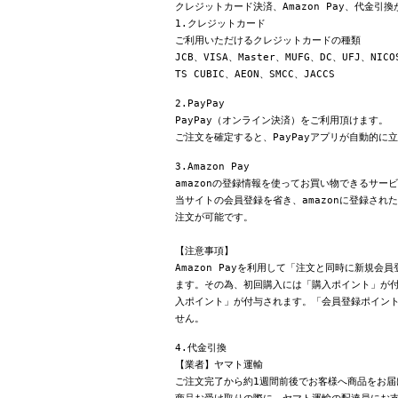
クレジットカード決済、Amazon Pay、代金引
1.クレジットカード
ご利用いただけるクレジットカードの種類
JCB、VISA、Master、MUFG、DC、UFJ、NICO
TS CUBIC、AEON、SMCC、JACCS
2.PayPay
PayPay（オンライン決済）をご利用頂けます。
ご注文を確定すると、PayPayアプリが自動的に
3.Amazon Pay
amazonの登録情報を使ってお買い物できるサー
当サイトの会員登録を省き、amazonに登録さ
注文が可能です。
【注意事項】
Amazon Payを利用して「注文と同時に新規
ます。その為、初回購入には「購入ポイント」が付
入ポイント」が付与されます。「会員登録ポイン
せん。
4.代金引換
【業者】ヤマト運輸
ご注文完了から約1週間前後でお客様へ商品をお届