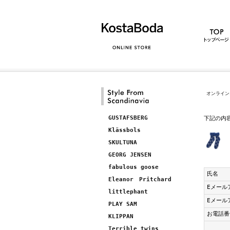
オンライン
GUSTAFSBERG
下記の内
Klässbols
SKULTUNA
GEORG JENSEN
fabulous goose
氏名
Eleanor Pritchard
Eメール
littlephant
Eメール
PLAY SAM
お電話番
KLIPPAN
Terrible twins