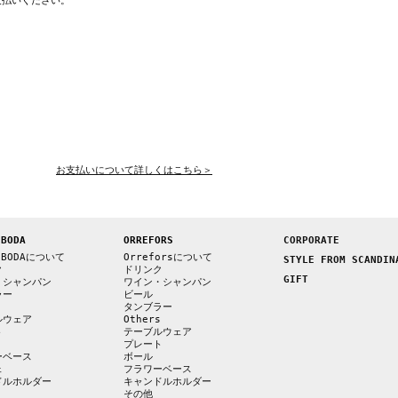
支払いください。
お支払いについて詳しくはこちら＞
 BODA
ORREFORS
CORPORATE
 BODAについて
Orreforsについて
STYLE FROM SCANDIN
ク
ドリンク
GIFT
・シャンパン
ワイン・シャンパン
ラー
ビール
s
タンブラー
ルウェア
Others
ト
テーブルウェア
プレート
ーベース
ボール
ェ
フラワーベース
ドルホルダー
キャンドルホルダー
その他