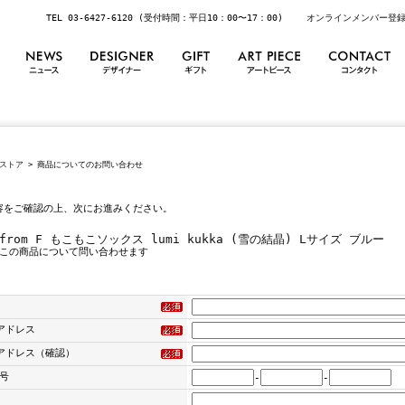
TEL 03-6427-6120 (受付時間：平日10：00〜17：00)
オンラインメンバー登
ストア
> 商品についてのお問い合わせ
容をご確認の上、次にお進みください。
from F もこもこソックス lumi kukka (雪の結晶) Lサイズ ブルー
この商品について問い合わせます
アドレス
アドレス（確認）
号
-
-