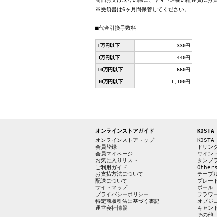
商品お受け取りの際に、ヤマト運輸の配達員にお
※受領書は6ヶ月間保管してください。
■代金引換手数料
1万円以下
330円
3万円以下
440円
10万円以下
660円
30万円以下
1,100円
オンラインストアガイド
KOSTA
オンラインストアトップ
KOSTA
会員登録
ドリン
会員マイページ
ワイン
お気に入りリスト
タンブ
ご利用ガイド
Other
お支払方法について
テーブ
配送について
プレー
サイトマップ
ボール
プライバシーポリシー
フラワ
特定商取引法に基づく表記
オブジ
運営会社情報
キャン
その他