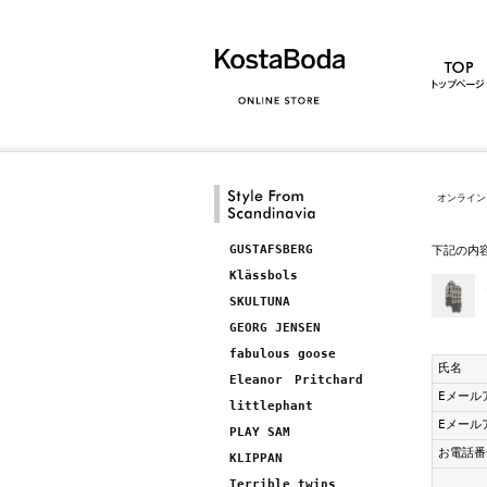
オンライン
GUSTAFSBERG
下記の内
Klässbols
SKULTUNA
GEORG JENSEN
fabulous goose
氏名
Eleanor Pritchard
Eメール
littlephant
Eメール
PLAY SAM
お電話番
KLIPPAN
Terrible twins