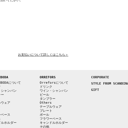
支払いください。
お支払いについて詳しくはこちら＞
 BODA
ORREFORS
CORPORATE
 BODAについて
Orreforsについて
STYLE FROM SCANDIN
ク
ドリンク
GIFT
・シャンパン
ワイン・シャンパン
ラー
ビール
s
タンブラー
ルウェア
Others
ト
テーブルウェア
プレート
ーベース
ボール
ェ
フラワーベース
ドルホルダー
キャンドルホルダー
その他