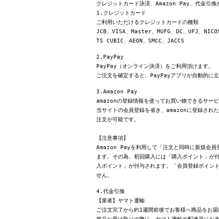
クレジットカード決済、Amazon Pay、代金引
1.クレジットカード
ご利用いただけるクレジットカードの種類
JCB、VISA、Master、MUFG、DC、UFJ、NICO
TS CUBIC、AEON、SMCC、JACCS
2.PayPay
PayPay（オンライン決済）をご利用頂けます。
ご注文を確定すると、PayPayアプリが自動的に
3.Amazon Pay
amazonの登録情報を使ってお買い物できるサー
当サイトの会員登録を省き、amazonに登録さ
注文が可能です。
【注意事項】
Amazon Payを利用して「注文と同時に新規
ます。その為、初回購入には「購入ポイント」が付
入ポイント」が付与されます。「会員登録ポイン
せん。
4.代金引換
【業者】ヤマト運輸
ご注文完了から約1週間前後でお客様へ商品をお届