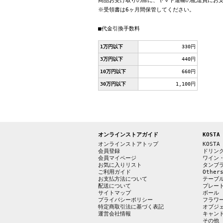
商品お受け取りの際に、ヤマト運輸の配達員にお
※受領書は6ヶ月間保管してください。
■代金引換手数料
1万円以下
330円
3万円以下
440円
10万円以下
660円
30万円以下
1,100円
オンラインストアガイド
KOSTA
オンラインストアトップ
KOSTA
会員登録
ドリン
会員マイページ
ワイン
お気に入りリスト
タンブ
ご利用ガイド
Other
お支払方法について
テーブ
配送について
プレー
サイトマップ
ボール
プライバシーポリシー
フラワ
特定商取引法に基づく表記
オブジ
運営会社情報
キャン
その他