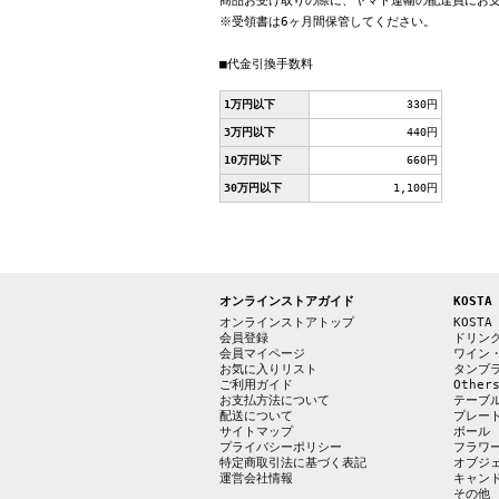
商品お受け取りの際に、ヤマト運輸の配達員にお
※受領書は6ヶ月間保管してください。
■代金引換手数料
1万円以下
330円
3万円以下
440円
10万円以下
660円
30万円以下
1,100円
オンラインストアガイド
KOSTA
オンラインストアトップ
KOSTA
会員登録
ドリン
会員マイページ
ワイン
お気に入りリスト
タンブ
ご利用ガイド
Other
お支払方法について
テーブ
配送について
プレー
サイトマップ
ボール
プライバシーポリシー
フラワ
特定商取引法に基づく表記
オブジ
運営会社情報
キャン
その他