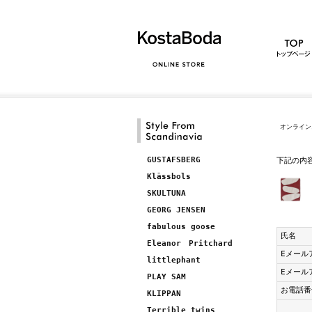
オンライン
GUSTAFSBERG
下記の内
Klässbols
SKULTUNA
GEORG JENSEN
fabulous goose
氏名
Eleanor Pritchard
Eメール
littlephant
Eメール
PLAY SAM
お電話番
KLIPPAN
Terrible twins