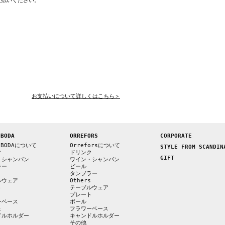
支払いください。
お支払いについて詳しくはこちら＞
 BODA
ORREFORS
CORPORATE
 BODAについて
Orreforsについて
STYLE FROM SCANDIN
ク
ドリンク
GIFT
・シャンパン
ワイン・シャンパン
ラー
ビール
s
タンブラー
ルウェア
Others
ト
テーブルウェア
プレート
ーベース
ボール
ェ
フラワーベース
ドルホルダー
キャンドルホルダー
その他