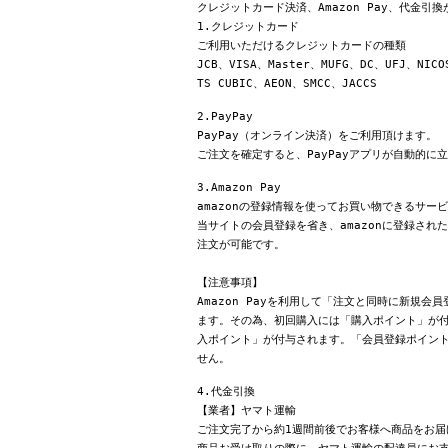
クレジットカード決済、Amazon Pay、代金引
1.クレジットカード
ご利用いただけるクレジットカードの種類
JCB、VISA、Master、MUFG、DC、UFJ、NICO
TS CUBIC、AEON、SMCC、JACCS
2.PayPay
PayPay（オンライン決済）をご利用頂けます。
ご注文を確定すると、PayPayアプリが自動的に
3.Amazon Pay
amazonの登録情報を使ってお買い物できるサー
当サイトの会員登録を省き、amazonに登録さ
注文が可能です。
【注意事項】
Amazon Payを利用して「注文と同時に新規
ます。その為、初回購入には「購入ポイント」が付
入ポイント」が付与されます。「会員登録ポイン
せん。
4.代金引換
【業者】ヤマト運輸
ご注文完了から約1週間前後でお客様へ商品をお届