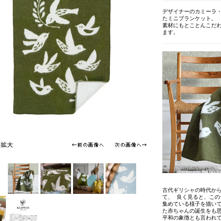
デザイナーのカミーラ
たミニブランケット。
素材にもとことんこだわ
ます。
古代ギリシャの時代か
て、 良く見ると、こ
集めている様子を描い
た赤ちゃんの誕生をも
平和の象徴とも言われ