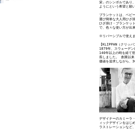
栄」のシンボルであり
ようにという希望と願
ブランケットは、ベビ
運び簡単な大人用ひざ
ひざ掛け・ブランケッ
で、色々な使い方が出
※リバーシブルで使え
【KLIPPAN（クリッ
1879年、スウェーデ
140年以上の時を経て
長しました。 創業以
価値を追求しながら、3
デザイナーのカミーラ
ィックデザインをはじ
ラストレーションなど