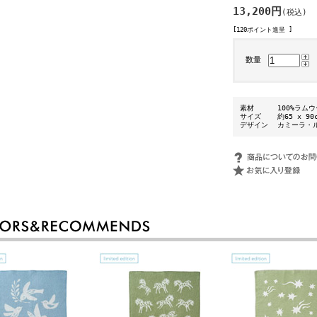
13,200円
(税込)
[120ポイント進呈 ]
数量
素材
100%ラム
サイズ
約65 x 90
デザイン
カミーラ・