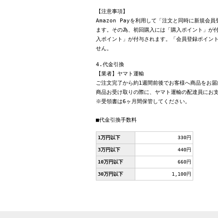
【注意事項】
Amazon Payを利用して「注文と同時に新規
ます。その為、初回購入には「購入ポイント」が付
入ポイント」が付与されます。「会員登録ポイン
せん。
4.代金引換
【業者】ヤマト運輸
ご注文完了から約1週間前後でお客様へ商品をお届
商品お受け取りの際に、ヤマト運輸の配達員にお
※受領書は6ヶ月間保管してください。
■代金引換手数料
1万円以下
330円
3万円以下
440円
10万円以下
660円
30万円以下
1,100円