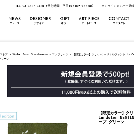
TEL 03-6427-6120 (受付時間：平日10：00〜17：00)
オンラインメンバー登
ストア
>
Style From Scandinavia
>
ファブリック
> 【限定カラー】クリッパン×リトルファント by Camilla
グリーン
【限定カラー】クリッ
Lundsten NEST
ープ グリーン