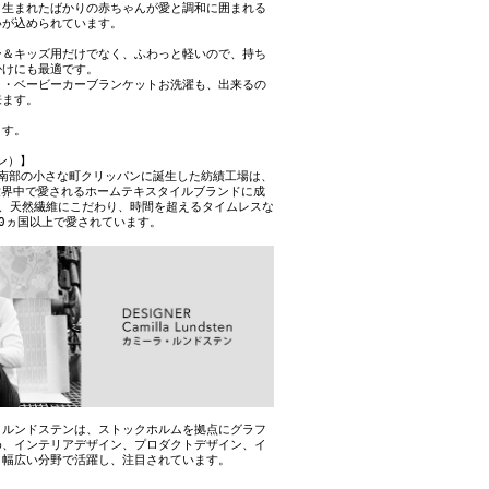
、生まれたばかりの赤ちゃんが愛と調和に囲まれる
いが込められています。
ー＆キッズ用だけでなく、ふわっと軽いので、持ち
掛けにも最適です。
ト・ベービーカーブランケットお洗濯も、出来るの
来ます。
ます。
パン）】
ン南部の小さな町クリッパンに誕生した紡績工場は、
世界中で愛されるホームテキスタイルブランドに成
来、天然繊維にこだわり、時間を超えるタイムレスな
0ヵ国以上で愛されています。
・ルンドステンは、ストックホルムを拠点にグラフ
め、インテリアデザイン、プロダクトデザイン、イ
、幅広い分野で活躍し、注目されています。