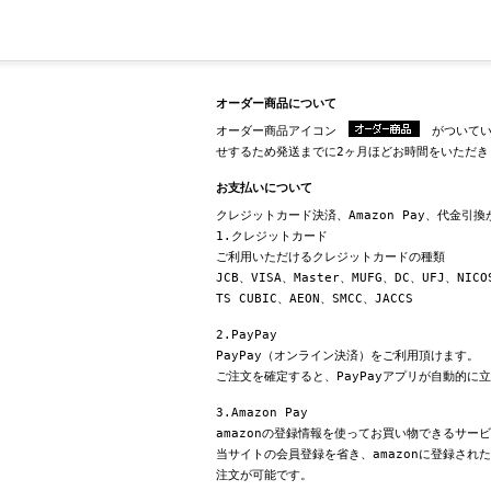
オーダー商品について
オーダー商品アイコン
がついてい
せするため発送までに2ヶ月ほどお時間をいただき
お支払いについて
クレジットカード決済、Amazon Pay、代金引
1.クレジットカード
ご利用いただけるクレジットカードの種類
JCB、VISA、Master、MUFG、DC、UFJ、NICO
TS CUBIC、AEON、SMCC、JACCS
2.PayPay
PayPay（オンライン決済）をご利用頂けます。
ご注文を確定すると、PayPayアプリが自動的に
3.Amazon Pay
amazonの登録情報を使ってお買い物できるサー
当サイトの会員登録を省き、amazonに登録さ
注文が可能です。