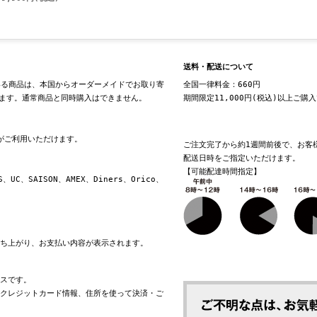
送料・配送について
る商品は、本国からオーダーメイドでお取り寄
全国一律料金：660円
ます。通常商品と同時購入はできません。
期間限定11,000円(税込)以上ご購
換がご利用いただけます。
ご注文完了から約1週間前後で、お客
配送日時をご指定いただけます。
【可能配達時間指定】
S、UC、SAISON、AMEX、Diners、Orico、
立ち上がり、お支払い内容が表示されます。
ビスです。
れたクレジットカード情報、住所を使って決済・ご