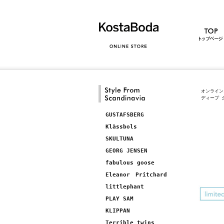
オンライン
ディープ 
GUSTAFSBERG
Klässbols
SKULTUNA
GEORG JENSEN
fabulous goose
Eleanor Pritchard
littlephant
PLAY SAM
KLIPPAN
Terrible twins